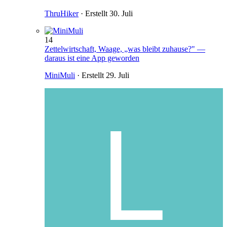
ThruHiker
· Erstellt
30. Juli
14
Zettelwirtschaft, Waage, „was bleibt zuhause?" —
daraus ist eine App geworden
MiniMuli
· Erstellt
29. Juli