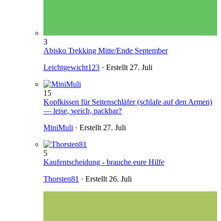
3
Abisko Trekking Mitte/Ende September
Leichtgewicht123
· Erstellt
27. Juli
15
Kopfkissen für Seitenschläfer (schlafe auf den Armen)
— leise, weich, packbar?
MiniMuli
· Erstellt
27. Juli
5
Kaufentscheidung - brauche eure Hilfe
Thorsten81
· Erstellt
26. Juli