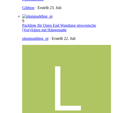
Gibbon
· Erstellt
23. Juli
9
Packliste für Open End Wandung slowenische
(Vor)Alpen mit Hängematte
plumpudding_pi
· Erstellt
22. Juli