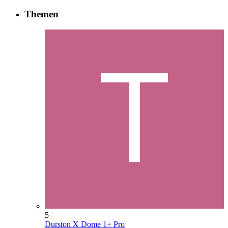
Themen
5
Durston X Dome 1+ Pro