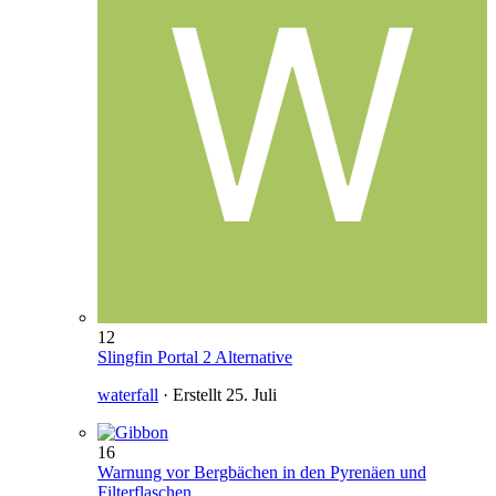
12
Slingfin Portal 2 Alternative
waterfall
· Erstellt
25. Juli
16
Warnung vor Bergbächen in den Pyrenäen und
Filterflaschen