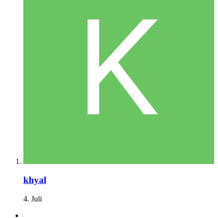
khyal
4. Juli