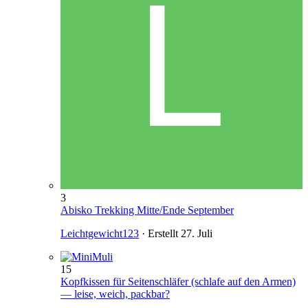
3
Abisko Trekking Mitte/Ende September
Leichtgewicht123
· Erstellt
27. Juli
15
Kopfkissen für Seitenschläfer (schlafe auf den Armen)
— leise, weich, packbar?