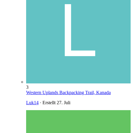
3
Western Uplands Backpacking Trail, Kanada
Luk14
· Erstellt
27. Juli