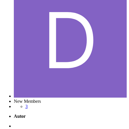
New Members
3
Autor