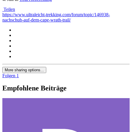
Teilen
https://www.ultraleicht-trekking.com/forum/topic/146938-
nachschub-auf-dem-cape-wrath-trail/
More sharing options...
Folgen
1
Empfohlene Beiträge