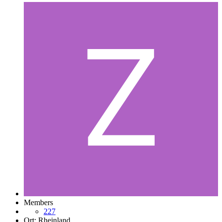
Members
227
Ort:
Rheinland