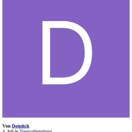
Von
Dotpitch
4. Juli
in
Tourvorbereitung