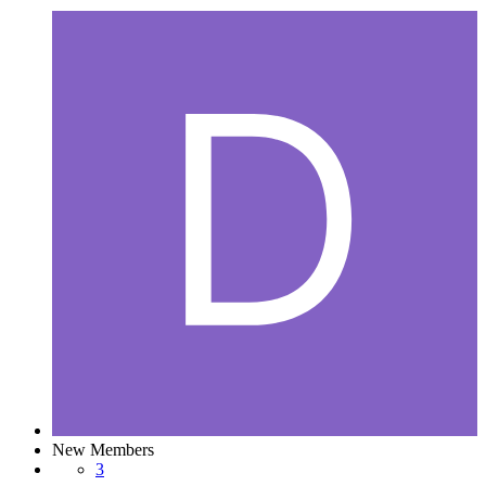
New Members
3