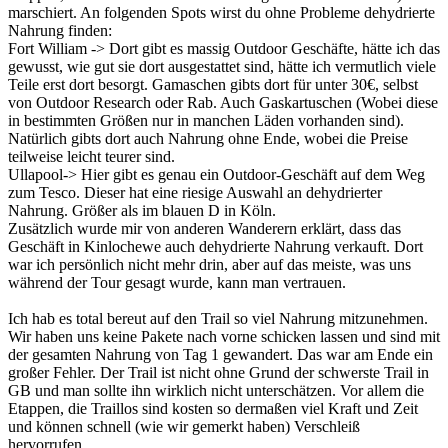
marschiert. An folgenden Spots wirst du ohne Probleme dehydrierte
Nahrung finden:
Fort William -> Dort gibt es massig Outdoor Geschäfte, hätte ich das
gewusst, wie gut sie dort ausgestattet sind, hätte ich vermutlich viele
Teile erst dort besorgt. Gamaschen gibts dort für unter 30€, selbst
von Outdoor Research oder Rab. Auch Gaskartuschen (Wobei diese
in bestimmten Größen nur in manchen Läden vorhanden sind).
Natürlich gibts dort auch Nahrung ohne Ende, wobei die Preise
teilweise leicht teurer sind.
Ullapool-> Hier gibt es genau ein Outdoor-Geschäft auf dem Weg
zum Tesco. Dieser hat eine riesige Auswahl an dehydrierter
Nahrung. Größer als im blauen D in Köln.
Zusätzlich wurde mir von anderen Wanderern erklärt, dass das
Geschäft in Kinlochewe auch dehydrierte Nahrung verkauft. Dort
war ich persönlich nicht mehr drin, aber auf das meiste, was uns
während der Tour gesagt wurde, kann man vertrauen.
Ich hab es total bereut auf den Trail so viel Nahrung mitzunehmen.
Wir haben uns keine Pakete nach vorne schicken lassen und sind mit
der gesamten Nahrung von Tag 1 gewandert. Das war am Ende ein
großer Fehler. Der Trail ist nicht ohne Grund der schwerste Trail in
GB und man sollte ihn wirklich nicht unterschätzen. Vor allem die
Etappen, die Traillos sind kosten so dermaßen viel Kraft und Zeit
und können schnell (wie wir gemerkt haben) Verschleiß
hervorrufen...