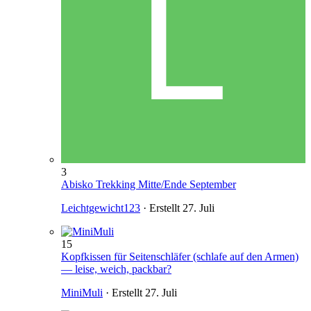
3
Abisko Trekking Mitte/Ende September
Leichtgewicht123
· Erstellt
27. Juli
15
Kopfkissen für Seitenschläfer (schlafe auf den Armen)
— leise, weich, packbar?
MiniMuli
· Erstellt
27. Juli