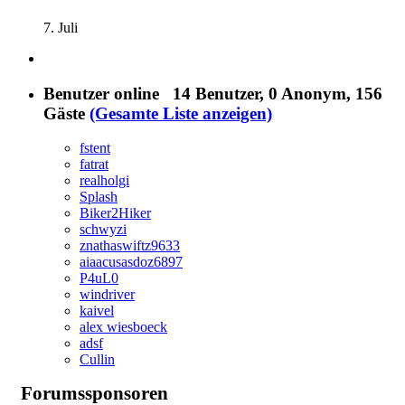
7. Juli
Benutzer online
14 Benutzer
, 0 Anonym, 156
Gäste
(Gesamte Liste anzeigen)
fstent
fatrat
realholgi
Splash
Biker2Hiker
schwyzi
znathaswiftz9633
aiaacusasdoz6897
P4uL0
windriver
kaivel
alex wiesboeck
adsf
Cullin
Forumssponsoren