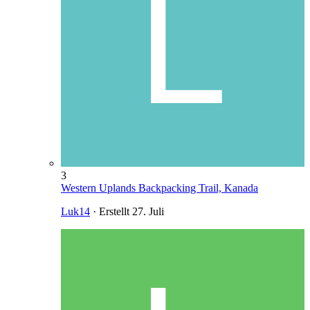
3
Western Uplands Backpacking Trail, Kanada
Luk14
· Erstellt
27. Juli