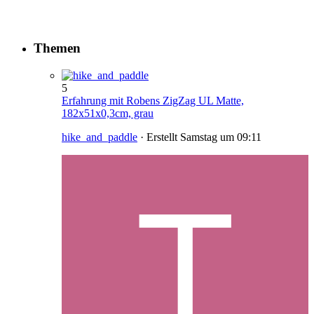
Themen
5
Erfahrung mit Robens ZigZag UL Matte,
182x51x0,3cm, grau
hike_and_paddle
· Erstellt
Samstag um 09:11