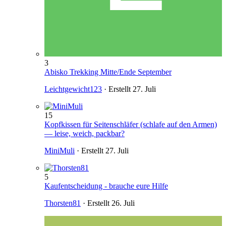
3
Abisko Trekking Mitte/Ende September
Leichtgewicht123
· Erstellt
27. Juli
15
Kopfkissen für Seitenschläfer (schlafe auf den Armen)
— leise, weich, packbar?
MiniMuli
· Erstellt
27. Juli
5
Kaufentscheidung - brauche eure Hilfe
Thorsten81
· Erstellt
26. Juli