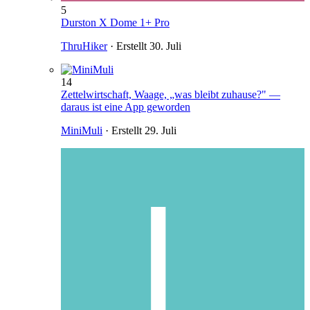
5
Durston X Dome 1+ Pro
ThruHiker
· Erstellt
30. Juli
14
Zettelwirtschaft, Waage, „was bleibt zuhause?" —
daraus ist eine App geworden
MiniMuli
· Erstellt
29. Juli