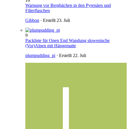
16
Warnung vor Bergbächen in den Pyrenäen und
Filterflaschen
Gibbon
· Erstellt
23. Juli
9
Packliste für Open End Wandung slowenische
(Vor)Alpen mit Hängematte
plumpudding_pi
· Erstellt
22. Juli