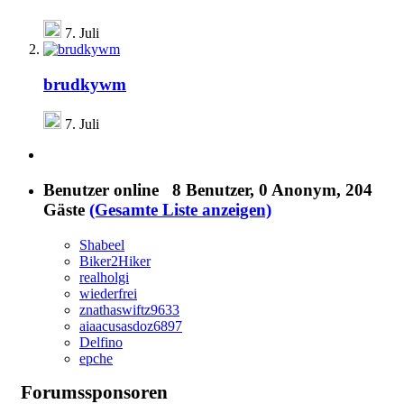
7. Juli
brudkywm
7. Juli
Benutzer online
8 Benutzer
, 0 Anonym, 204
Gäste
(Gesamte Liste anzeigen)
Shabeel
Biker2Hiker
realholgi
wiederfrei
znathaswiftz9633
aiaacusasdoz6897
Delfino
epche
Forumssponsoren