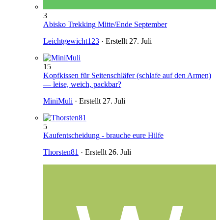
3
Abisko Trekking Mitte/Ende September
Leichtgewicht123
· Erstellt
27. Juli
15
Kopfkissen für Seitenschläfer (schlafe auf den Armen)
— leise, weich, packbar?
MiniMuli
· Erstellt
27. Juli
5
Kaufentscheidung - brauche eure Hilfe
Thorsten81
· Erstellt
26. Juli