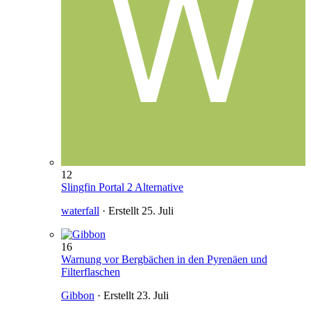
12
Slingfin Portal 2 Alternative
waterfall
· Erstellt
25. Juli
16
Warnung vor Bergbächen in den Pyrenäen und
Filterflaschen
Gibbon
· Erstellt
23. Juli