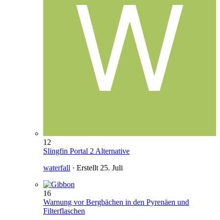
12
Slingfin Portal 2 Alternative
waterfall
· Erstellt
25. Juli
16
Warnung vor Bergbächen in den Pyrenäen und
Filterflaschen