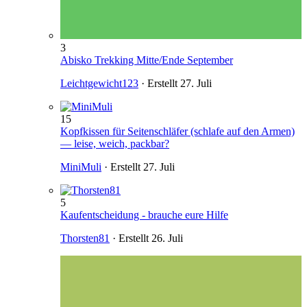
3
Abisko Trekking Mitte/Ende September
Leichtgewicht123
· Erstellt
27. Juli
15
Kopfkissen für Seitenschläfer (schlafe auf den Armen)
— leise, weich, packbar?
MiniMuli
· Erstellt
27. Juli
5
Kaufentscheidung - brauche eure Hilfe
Thorsten81
· Erstellt
26. Juli