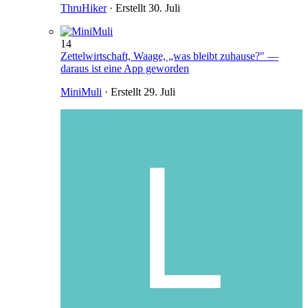
ThruHiker
· Erstellt
30. Juli
14
Zettelwirtschaft, Waage, „was bleibt zuhause?" —
daraus ist eine App geworden
MiniMuli
· Erstellt
29. Juli