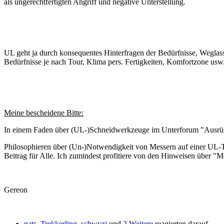
als ungerechtfertigten Angriff und negative Unterstellung.
UL geht ja durch konsequentes Hinterfragen der Bedürfnisse, Weglass
Bedürfnisse je nach Tour, Klima pers. Fertigkeiten, Komfortzone usw
Meine bescheidene Bitte:
In einem Faden über (UL-)Schneidwerkzeuge im Unterforum "Ausrüst
Philosophieren über (Un-)Notwendigkeit von Messern auf einer UL-Tou
Beitrag für Alle. Ich zumindest profitiere von den Hinweisen über "Me
Gereon
nats
,
Trekkerling
,
schwyzi
und
2 Weitere
reagierten darauf