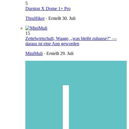
5
Durston X Dome 1+ Pro
ThruHiker
· Erstellt
30. Juli
15
Zettelwirtschaft, Waage, „was bleibt zuhause?" —
daraus ist eine App geworden
MiniMuli
· Erstellt
29. Juli