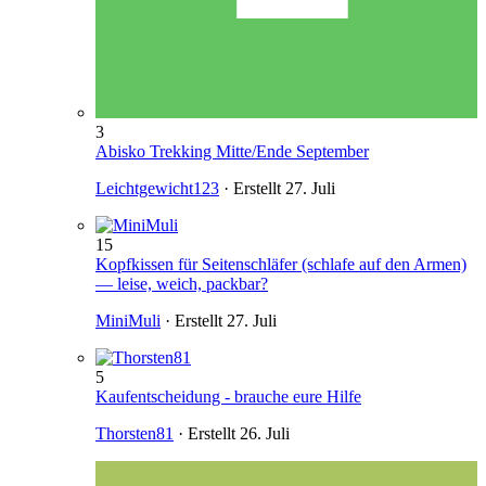
3
Abisko Trekking Mitte/Ende September
Leichtgewicht123
· Erstellt
27. Juli
15
Kopfkissen für Seitenschläfer (schlafe auf den Armen)
— leise, weich, packbar?
MiniMuli
· Erstellt
27. Juli
5
Kaufentscheidung - brauche eure Hilfe
Thorsten81
· Erstellt
26. Juli