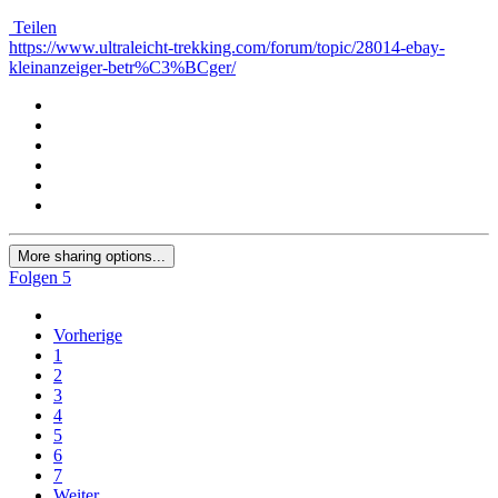
Teilen
https://www.ultraleicht-trekking.com/forum/topic/28014-ebay-
kleinanzeiger-betr%C3%BCger/
More sharing options...
Folgen
5
Vorherige
1
2
3
4
5
6
7
Weiter