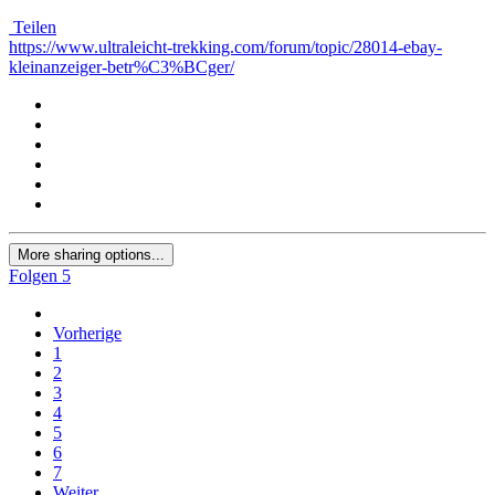
Teilen
https://www.ultraleicht-trekking.com/forum/topic/28014-ebay-
kleinanzeiger-betr%C3%BCger/
More sharing options...
Folgen
5
Vorherige
1
2
3
4
5
6
7
Weiter