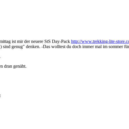
hmittag ist mir der neuere StS Day-Pack
http://www.trekking-lite-stor
) sind genug" denken. -Das wolltest du doch immer mal im sommer für 
.
en dran genäht.
t