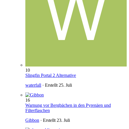
10
Slingfin Portal 2 Alternative
waterfall
· Erstellt
25. Juli
16
Warnung vor Bergbächen in den Pyrenäen und
Filterflaschen
Gibbon
· Erstellt
23. Juli