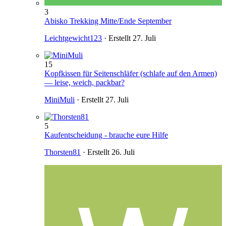
3
Abisko Trekking Mitte/Ende September
Leichtgewicht123
· Erstellt
27. Juli
15
Kopfkissen für Seitenschläfer (schlafe auf den Armen)
— leise, weich, packbar?
MiniMuli
· Erstellt
27. Juli
5
Kaufentscheidung - brauche eure Hilfe
Thorsten81
· Erstellt
26. Juli