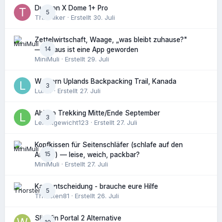
Durston X Dome 1+ Pro
5
ThruHiker
· Erstellt
30. Juli
Zettelwirtschaft, Waage, „was bleibt zuhause?"
14
— daraus ist eine App geworden
MiniMuli
· Erstellt
29. Juli
Western Uplands Backpacking Trail, Kanada
3
Luk14
· Erstellt
27. Juli
Abisko Trekking Mitte/Ende September
3
Leichtgewicht123
· Erstellt
27. Juli
Kopfkissen für Seitenschläfer (schlafe auf den
15
Armen) — leise, weich, packbar?
MiniMuli
· Erstellt
27. Juli
Kaufentscheidung - brauche eure Hilfe
5
Thorsten81
· Erstellt
26. Juli
Slingfin Portal 2 Alternative