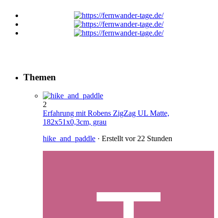
Themen
2
Erfahrung mit Robens ZigZag UL Matte,
182x51x0,3cm, grau
hike_and_paddle
· Erstellt
vor 22 Stunden