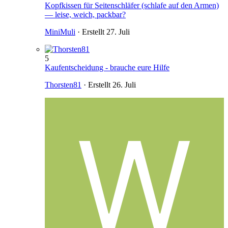
Kopfkissen für Seitenschläfer (schlafe auf den Armen)
— leise, weich, packbar?
MiniMuli
· Erstellt
27. Juli
5
Kaufentscheidung - brauche eure Hilfe
Thorsten81
· Erstellt
26. Juli