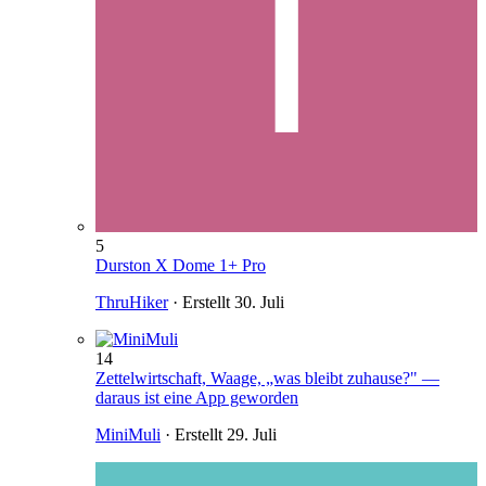
5
Durston X Dome 1+ Pro
ThruHiker
· Erstellt
30. Juli
14
Zettelwirtschaft, Waage, „was bleibt zuhause?" —
daraus ist eine App geworden
MiniMuli
· Erstellt
29. Juli