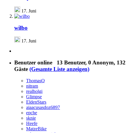
17. Juni
wilbo
17. Juni
Benutzer online
13 Benutzer
, 0 Anonym, 132
Gäste
(Gesamte Liste anzeigen)
ThomasQ
nitram
realholgi
Glimpse
EldenStars
aiaacusasdoz6897
epche
sknie
Heefe
MatzeBike