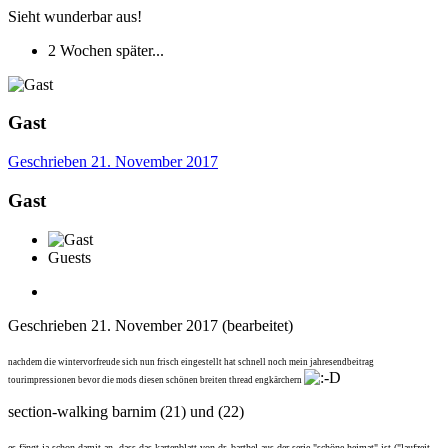
Sieht wunderbar aus!
2 Wochen später...
Gast
Geschrieben
21. November 2017
Gast
Guests
Geschrieben
21. November 2017
(bearbeitet)
nachdem die wintervorfreude sich nun frisch eingestellt hat schnell noch mein jahresendbeitrag
tourimpressionen bevor die mods diesen schönen breiten thread engkärchern
section-walking barnim (21) und (22)
es fängt ja schon damit an, dass das kartenblatt von dr. barthel aus der serie "schöne heimat" ist ("laufzeit