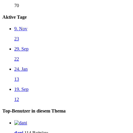
70
Aktive Tage
9. Nov
23
29. Sep
22
24. Jan
13
19. Sep
12
Top-Benutzer in diesem Thema
dani
114 Beiträge