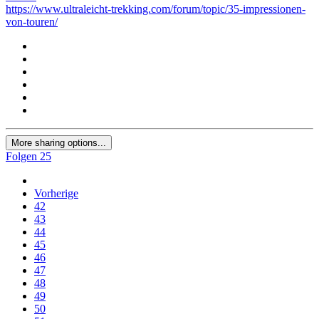
https://www.ultraleicht-trekking.com/forum/topic/35-impressionen-
von-touren/
More sharing options...
Folgen
25
Vorherige
42
43
44
45
46
47
48
49
50