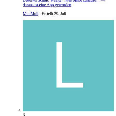
Zettelwirtschaft, Waage, „was bleibt zuhause?" —
daraus ist eine App geworden
MiniMuli
· Erstellt
29. Juli
3