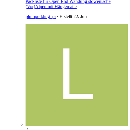
Packliste für Open End Wandung slowenische
(Vor)Alpen mit Hängematte
plumpudding_pi
· Erstellt
22. Juli
2