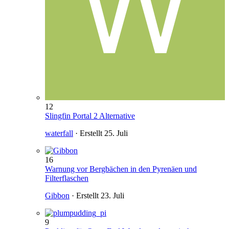
12
Slingfin Portal 2 Alternative
waterfall
· Erstellt
25. Juli
16
Warnung vor Bergbächen in den Pyrenäen und
Filterflaschen
Gibbon
· Erstellt
23. Juli
9