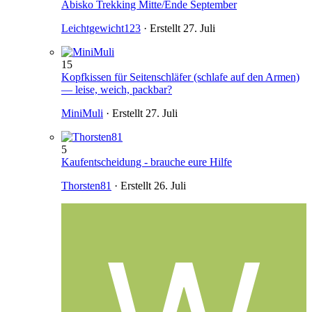
Abisko Trekking Mitte/Ende September
Leichtgewicht123
· Erstellt
27. Juli
15
Kopfkissen für Seitenschläfer (schlafe auf den Armen)
— leise, weich, packbar?
MiniMuli
· Erstellt
27. Juli
5
Kaufentscheidung - brauche eure Hilfe
Thorsten81
· Erstellt
26. Juli