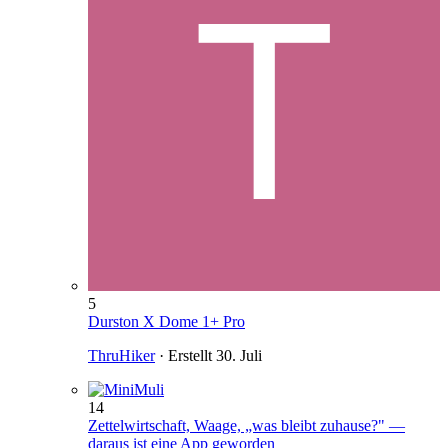
5
Durston X Dome 1+ Pro
ThruHiker
· Erstellt
30. Juli
14
Zettelwirtschaft, Waage, „was bleibt zuhause?" —
daraus ist eine App geworden