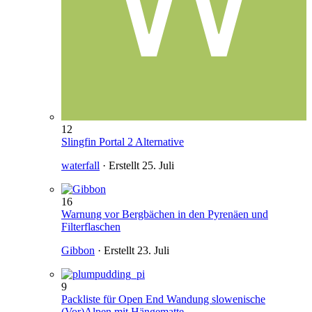
12
Slingfin Portal 2 Alternative
waterfall
· Erstellt
25. Juli
16
Warnung vor Bergbächen in den Pyrenäen und
Filterflaschen
Gibbon
· Erstellt
23. Juli
9
Packliste für Open End Wandung slowenische
(Vor)Alpen mit Hängematte