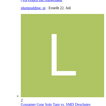
plumpudding_pi
· Erstellt
22. Juli
2
Gossamer Gear Solo Tarp vs. SMD Deschutes