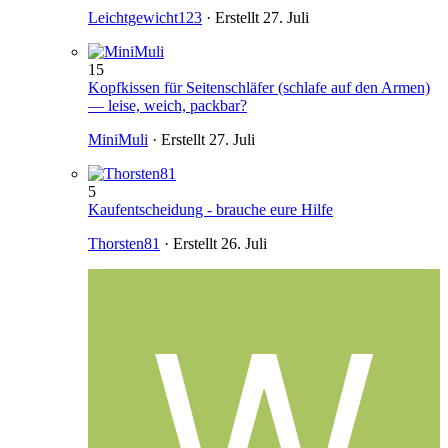
Leichtgewicht123
· Erstellt
27. Juli
15
Kopfkissen für Seitenschläfer (schlafe auf den Armen)
— leise, weich, packbar?
MiniMuli
· Erstellt
27. Juli
5
Kaufentscheidung - brauche eure Hilfe
Thorsten81
· Erstellt
26. Juli