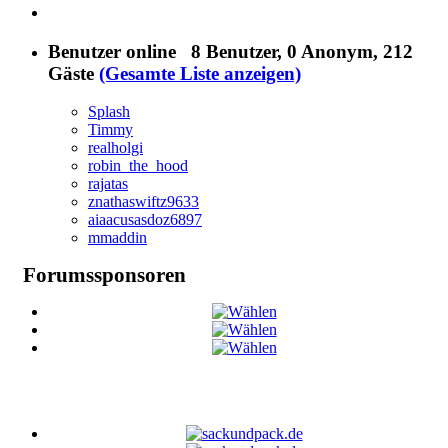
Benutzer online
8 Benutzer
, 0 Anonym, 212
Gäste
(Gesamte Liste anzeigen)
Splash
Timmy
realholgi
robin_the_hood
rajatas
znathaswiftz9633
aiaacusasdoz6897
mmaddin
Forumssponsoren