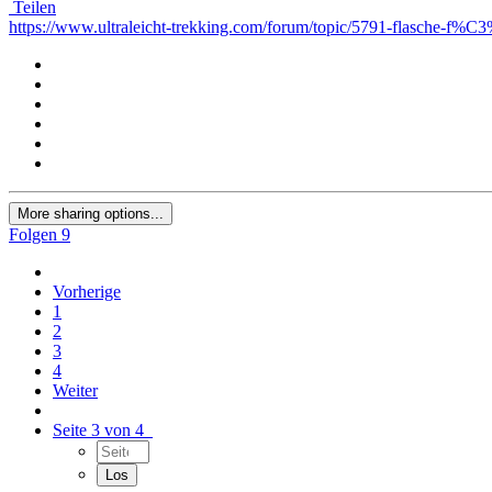
Teilen
https://www.ultraleicht-trekking.com/forum/topic/5791-flasche-f
More sharing options...
Folgen
9
Vorherige
1
2
3
4
Weiter
Seite 3 von 4