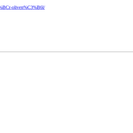
%C3%BCr-oliven%C3%B6l/