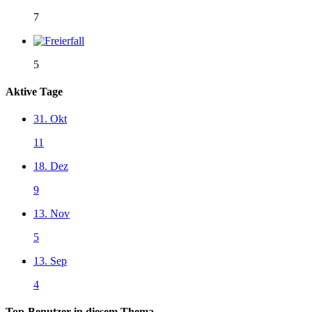
7
5
Aktive Tage
31. Okt
11
18. Dez
9
13. Nov
5
13. Sep
4
Top-Benutzer in diesem Thema