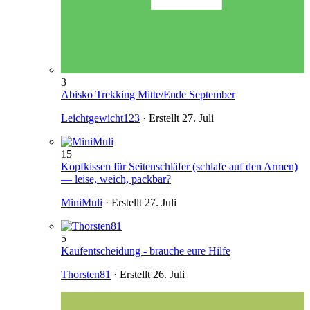
3
Abisko Trekking Mitte/Ende September
Leichtgewicht123
· Erstellt
27. Juli
15
Kopfkissen für Seitenschläfer (schlafe auf den Armen)
— leise, weich, packbar?
MiniMuli
· Erstellt
27. Juli
5
Kaufentscheidung - brauche eure Hilfe
Thorsten81
· Erstellt
26. Juli