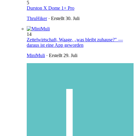
5
Durston X Dome 1+ Pro
ThruHiker
· Erstellt
30. Juli
14
Zettelwirtschaft, Waage, „was bleibt zuhause?" —
daraus ist eine App geworden
MiniMuli
· Erstellt
29. Juli