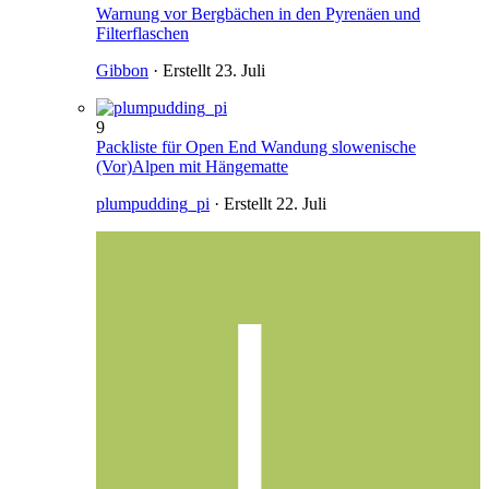
Warnung vor Bergbächen in den Pyrenäen und
Filterflaschen
Gibbon
· Erstellt
23. Juli
9
Packliste für Open End Wandung slowenische
(Vor)Alpen mit Hängematte
plumpudding_pi
· Erstellt
22. Juli