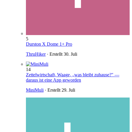
5
Durston X Dome 1+ Pro
ThruHiker
· Erstellt
30. Juli
14
Zettelwirtschaft, Waage, „was bleibt zuhause?" —
daraus ist eine App geworden
MiniMuli
· Erstellt
29. Juli