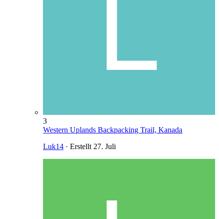
3
Western Uplands Backpacking Trail, Kanada
Luk14
· Erstellt
27. Juli