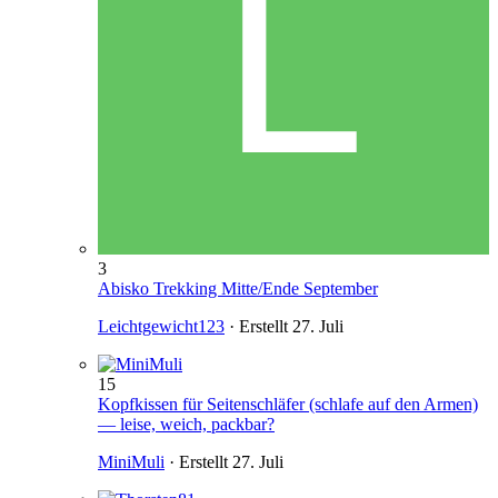
3
Abisko Trekking Mitte/Ende September
Leichtgewicht123
· Erstellt
27. Juli
15
Kopfkissen für Seitenschläfer (schlafe auf den Armen)
— leise, weich, packbar?
MiniMuli
· Erstellt
27. Juli