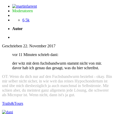
Moderatoren
6,5k
Autor
Geschrieben
22. November 2017
vor 11 Minuten schrieb dani:
der witz mit dem fuchsbandwurm stammt nicht von mir.
davor hab ich genau das gesagt, was du hier schreibst.
OT: Wenn du dich nur auf den Fuchsbandwurm beziehst - okay. Bin
mir selber nicht sicher, in wie weit das reines Hypochondertum ist
und übe mich diesbezüglich ja auch manchmal in Selbstironie. Mir
schien aber, du meintest ganz allgemein jede Lösung, die schwerer
als Micropur ist. Wenn nicht, dann ist's ja gut.
Trails&Tours