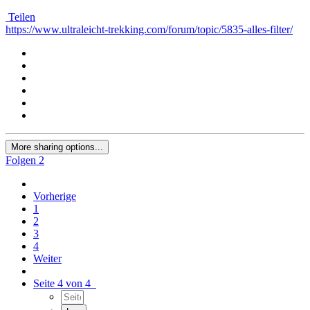
Teilen
https://www.ultraleicht-trekking.com/forum/topic/5835-alles-filter/
More sharing options...
Folgen
2
Vorherige
1
2
3
4
Weiter
Seite 4 von 4