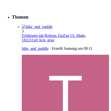
Themen
5
Erfahrung mit Robens ZigZag UL Matte,
182x51x0,3cm, grau
hike_and_paddle
· Erstellt
Samstag um 09:11