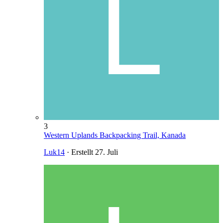
3
Western Uplands Backpacking Trail, Kanada
Luk14
· Erstellt
27. Juli