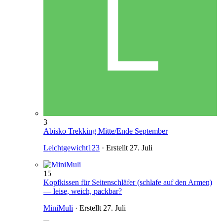
3
Abisko Trekking Mitte/Ende September
Leichtgewicht123
· Erstellt
27. Juli
15
Kopfkissen für Seitenschläfer (schlafe auf den Armen)
— leise, weich, packbar?
MiniMuli
· Erstellt
27. Juli