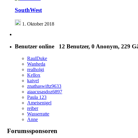
SouthWest
1. Oktober 2018
Benutzer online
12 Benutzer
, 0 Anonym, 229 Gä
RaulDuke
Wanheda
realholgi
Kellox
kaivel
znathaswiftz9633
aiaacusasdoz6897
Paula 123
Ameisenigel
reiber
Wasserratte
Anne
Forumssponsoren