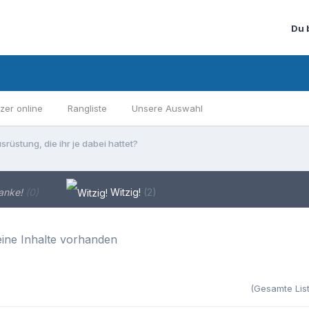
Du 
zer online
Rangliste
Unsere Auswahl
rüstung, die ihr je dabei hattet?
anke!
(0)
Witzig!
(2)
ine Inhalte vorhanden
(Gesamte Lis