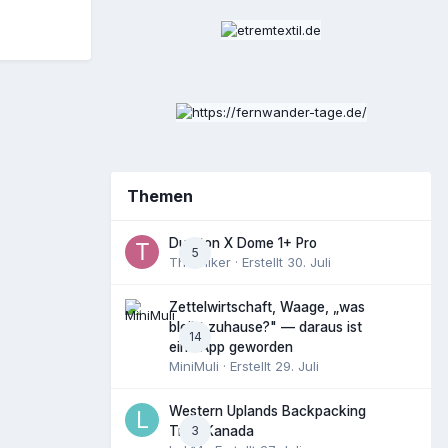
Themen
Durston X Dome 1+ Pro
5
ThruHiker
· Erstellt
30. Juli
Zettelwirtschaft, Waage, „was
bleibt zuhause?" — daraus ist
14
eine App geworden
MiniMuli
· Erstellt
29. Juli
Western Uplands Backpacking
3
Trail, Kanada