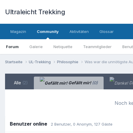
Ultraleicht Trekking
Magazin
Community
Aktivitäten
Glossar
Forum
Galerie
Netiquette
Teammitglieder
Benut
Startseite
UL-Trekking
Philosophie
Was war die unnötigste Aus
Alle
(2)
Gefällt mir!
(0)
D
Noch ke
Benutzer online
2 Benutzer
, 0 Anonym, 127 Gäste