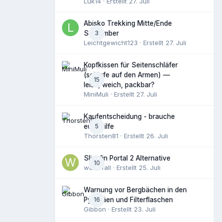
Luk14
· Erstellt
27. Juli
Abisko Trekking Mitte/Ende
3
September
Leichtgewicht123
· Erstellt
27. Juli
Kopfkissen für Seitenschläfer
(schlafe auf den Armen) —
15
leise, weich, packbar?
MiniMuli
· Erstellt
27. Juli
Kaufentscheidung - brauche
5
eure Hilfe
Thorsten81
· Erstellt
26. Juli
Slingfin Portal 2 Alternative
10
waterfall
· Erstellt
25. Juli
Warnung vor Bergbächen in den
16
Pyrenäen und Filterflaschen
Gibbon
· Erstellt
23. Juli