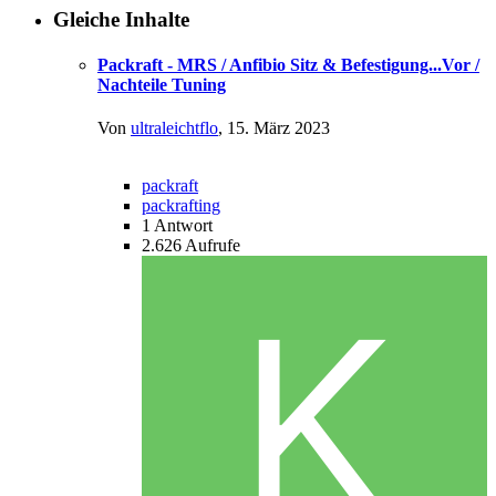
Gleiche Inhalte
Packraft - MRS / Anfibio Sitz & Befestigung...Vor /
Nachteile Tuning
Von
ultraleichtflo
,
15. März 2023
packraft
packrafting
1
Antwort
2.626
Aufrufe