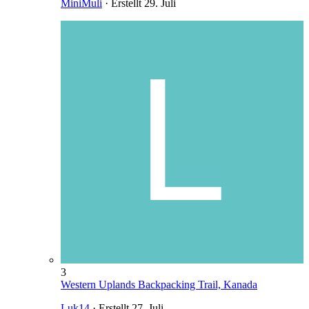
MiniMuli
· Erstellt
29. Juli
3
Western Uplands Backpacking Trail, Kanada
Luk14
· Erstellt
27. Juli