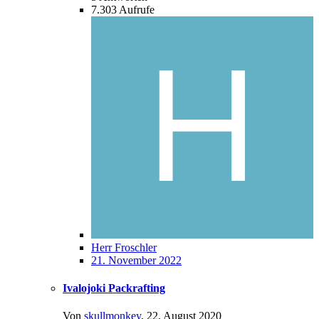
7.303
Aufrufe
Herr Froschler
21. November 2022
Ivalojoki Packrafting
Von
skullmonkey
,
22. August 2020