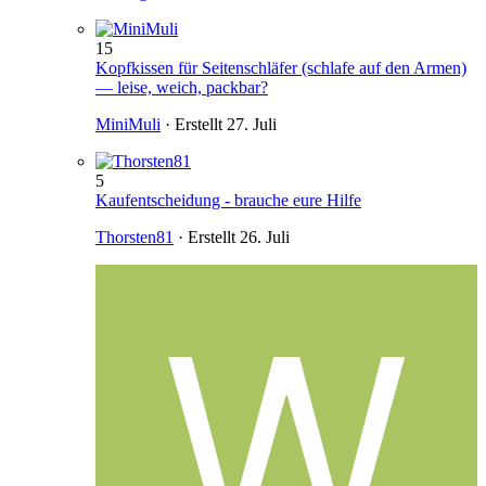
15
Kopfkissen für Seitenschläfer (schlafe auf den Armen)
— leise, weich, packbar?
MiniMuli
· Erstellt
27. Juli
5
Kaufentscheidung - brauche eure Hilfe
Thorsten81
· Erstellt
26. Juli