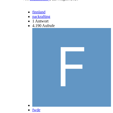
finnland
packrafting
1
Antwort
4.190
Aufrufe
fwde