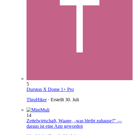
5
Durston X Dome 1+ Pro
ThruHiker
· Erstellt
30. Juli
14
Zettelwirtschaft, Waage, „was bleibt zuhause?" —
daraus ist eine App geworden