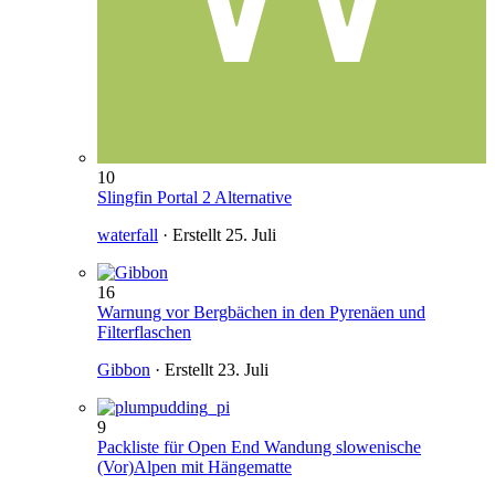
10
Slingfin Portal 2 Alternative
waterfall
· Erstellt
25. Juli
16
Warnung vor Bergbächen in den Pyrenäen und
Filterflaschen
Gibbon
· Erstellt
23. Juli
9
Packliste für Open End Wandung slowenische
(Vor)Alpen mit Hängematte