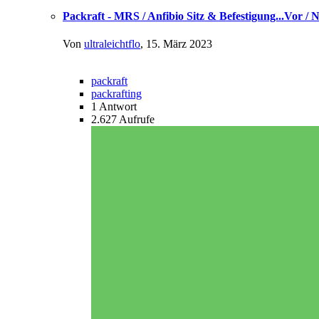
Packraft - MRS / Anfibio Sitz & Befestigung...Vor / 
Von
ultraleichtflo
,
15. März 2023
packraft
packrafting
1
Antwort
2.627
Aufrufe