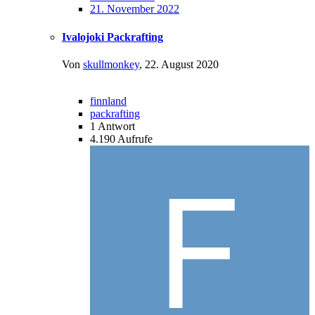
21. November 2022
Ivalojoki Packrafting
Von
skullmonkey
,
22. August 2020
finnland
packrafting
1
Antwort
4.190
Aufrufe