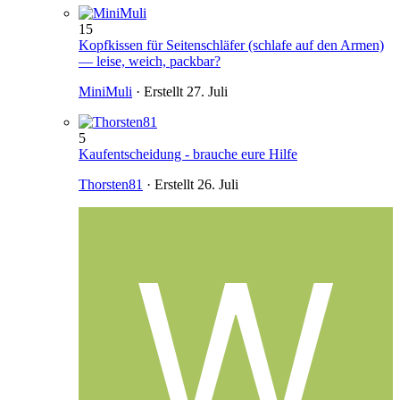
15
Kopfkissen für Seitenschläfer (schlafe auf den Armen)
— leise, weich, packbar?
MiniMuli
· Erstellt
27. Juli
5
Kaufentscheidung - brauche eure Hilfe
Thorsten81
· Erstellt
26. Juli