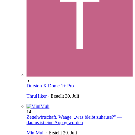
5
Durston X Dome 1+ Pro
ThruHiker
· Erstellt
30. Juli
14
Zettelwirtschaft, Waage, „was bleibt zuhause?" —
daraus ist eine App geworden
MiniMuli
· Erstellt
29. Juli