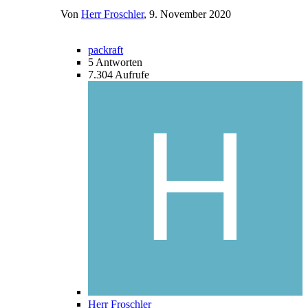
Von
Herr Froschler
,
9. November 2020
packraft
5
Antworten
7.304
Aufrufe
Herr Froschler