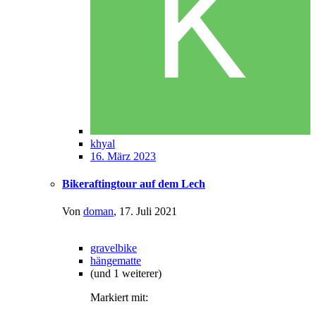
khyal
16. März 2023
Bikeraftingtour auf dem Lech
Von
doman
,
17. Juli 2021
gravelbike
hängematte
(und 1 weiterer)
Markiert mit: