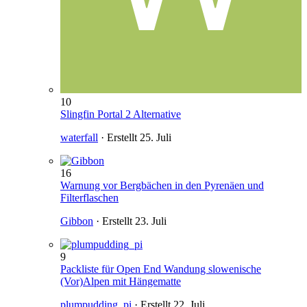
10
Slingfin Portal 2 Alternative
waterfall
· Erstellt
25. Juli
16
Warnung vor Bergbächen in den Pyrenäen und
Filterflaschen
Gibbon
· Erstellt
23. Juli
9
Packliste für Open End Wandung slowenische
(Vor)Alpen mit Hängematte
plumpudding_pi
· Erstellt
22. Juli