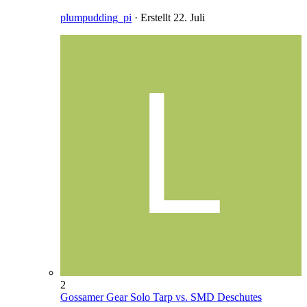
plumpudding_pi
· Erstellt
22. Juli
2
Gossamer Gear Solo Tarp vs. SMD Deschutes