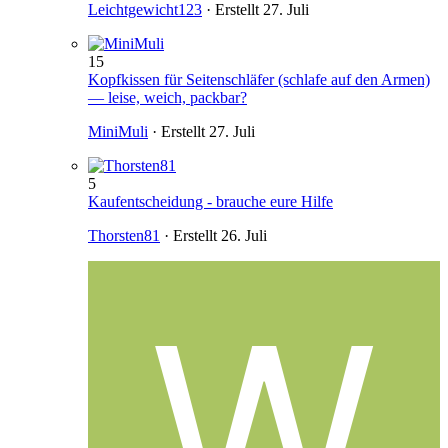
Leichtgewicht123
· Erstellt
27. Juli
15
Kopfkissen für Seitenschläfer (schlafe auf den Armen)
— leise, weich, packbar?
MiniMuli
· Erstellt
27. Juli
5
Kaufentscheidung - brauche eure Hilfe
Thorsten81
· Erstellt
26. Juli