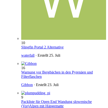
10
Slingfin Portal 2 Alternative
waterfall
· Erstellt
25. Juli
16
Warnung vor Bergbächen in den Pyrenäen und
Filterflaschen
Gibbon
· Erstellt
23. Juli
9
Packliste für Open End Wandung slowenische
(Vor)Alpen mit Hängematte