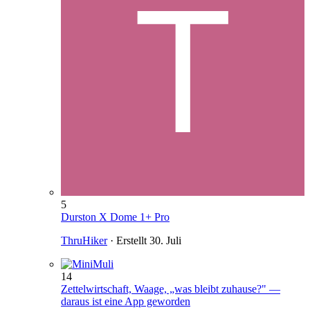
5
Durston X Dome 1+ Pro
ThruHiker
· Erstellt
30. Juli
14
Zettelwirtschaft, Waage, „was bleibt zuhause?" —
daraus ist eine App geworden