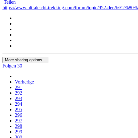
Teilen
https://www.ultraleicht-trekking.com/forum/topic/952-der-%E2%8
More sharing options...
Folgen
30
Vorherige
291
292
293
294
295
296
297
298
299
300