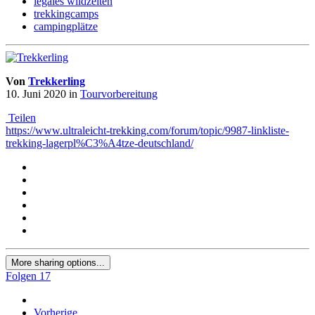
legales wildzelten
trekkingcamps
campingplätze
Von
Trekkerling
10. Juni 2020
in
Tourvorbereitung
Teilen
https://www.ultraleicht-trekking.com/forum/topic/9987-linkliste-
trekking-lagerpl%C3%A4tze-deutschland/
More sharing options...
Folgen
17
Vorherige