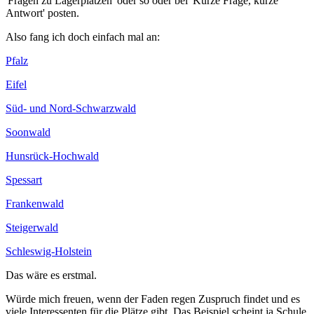
'Fragen zu Lagerplätzen' oder so oder bei 'Kurze Frage, kurze
Antwort' posten.
Also fang ich doch einfach mal an:
Pfalz
Eifel
Süd- und Nord-Schwarzwald
Soonwald
Hunsrück-Hochwald
Spessart
Frankenwald
Steigerwald
Schleswig-Holstein
Das wäre es erstmal.
Würde mich freuen, wenn der Faden regen Zuspruch findet und es
viele Interessenten für die Plätze gibt. Das Beispiel scheint ja Schule