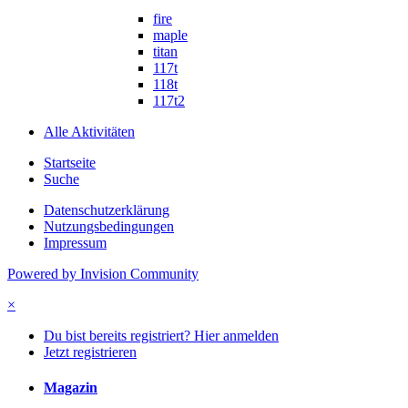
fire
maple
titan
117t
118t
117t2
Alle Aktivitäten
Startseite
Suche
Datenschutzerklärung
Nutzungsbedingungen
Impressum
Powered by Invision Community
×
Du bist bereits registriert? Hier anmelden
Jetzt registrieren
Magazin