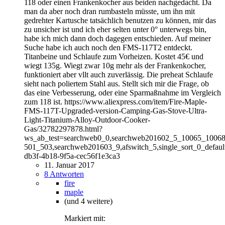
118 oder einen Frankenkocher aus beiden nachgedacht. Da
man da aber noch dran rumbasteln müsste, um ihn mit
gedrehter Kartusche tatsächlich benutzen zu können, mir das
zu unsicher ist und ich eher selten unter 0° unterwegs bin,
habe ich mich dann doch dagegen entschieden. Auf meiner
Suche habe ich auch noch den FMS-117T2 entdeckt.
Titanbeine und Schlaufe zum Vorheizen. Kostet 45€ und
wiegt 135g. Wiegt zwar 10g mehr als der Frankenkocher,
funktioniert aber vllt auch zuverlässig. Die preheat Schlaufe
sieht nach poliertem Stahl aus. Stellt sich mir die Frage, ob
das eine Verbesserung, oder eine Sparmaßnahme im Vergleich
zum 118 ist. https://www.aliexpress.com/item/Fire-Maple-
FMS-117T-Upgraded-version-Camping-Gas-Stove-Ultra-
Light-Titanium-Alloy-Outdoor-Cooker-
Gas/32782297878.html?
ws_ab_test=searchweb0_0,searchweb201602_5_10065_10
501_503,searchweb201603_9,afswitch_5,single_sort_0_defau
db3f-4b18-9f5a-cec56f1e3ca3
11. Januar 2017
8 Antworten
fire
maple
(und 4 weitere)
Markiert mit: