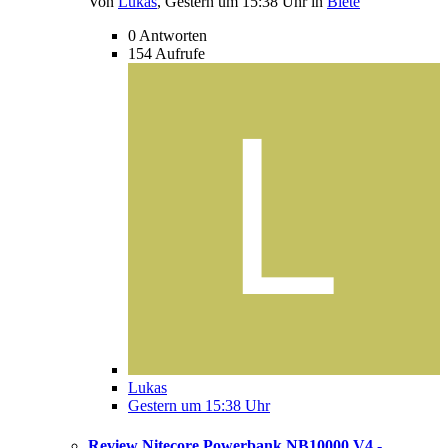
Von
Lukas
,
Gestern um 15:38 Uhr
in
Biete
0
Antworten
154
Aufrufe
Lukas
Gestern um 15:38 Uhr
Review Nitecore Powerbank NB10000 V4 -