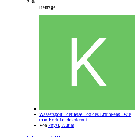
2,8k
Beiträge
Wassersport - der leise Tod des Ertrinkens - wie
man Ertrinkende erkennt
Von
khyal
,
7. Juni