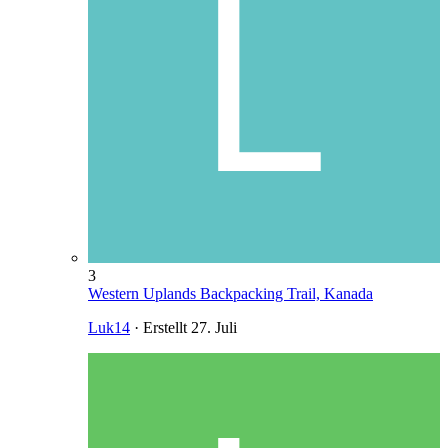
3
Western Uplands Backpacking Trail, Kanada
Luk14
· Erstellt
27. Juli