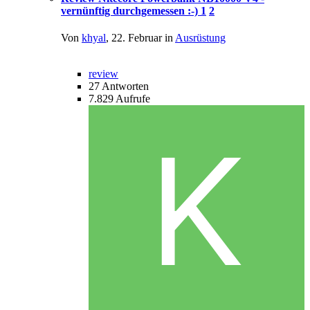
vernünftig durchgemessen :-)
1
2
Von
khyal
,
22. Februar
in
Ausrüstung
review
27
Antworten
7.829
Aufrufe