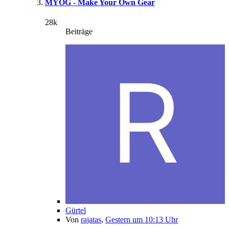
MYOG - Make Your Own Gear
28k
Beiträge
Gürtel
Von
rajatas
,
Gestern um 10:13 Uhr