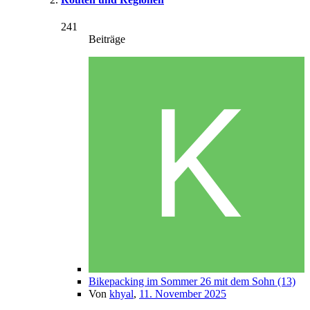
241
Beiträge
Bikepacking im Sommer 26 mit dem Sohn (13)
Von
khyal
,
11. November 2025