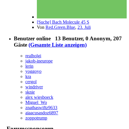
[Suche] Bach Molecule 45 S
Von
Red.Green.Blue
,
23. Juli
Benutzer online
13 Benutzer
, 0 Anonym, 207
Gäste
(Gesamte Liste anzeigen)
realholgi
jakob-ineurope
lerin
yoggoyo
kra
cergol
windriver
sknie
alex wiesboeck
Miguel_Wo
znathaswiftz9633
aiaacusasdoz6897
zoppotrump
Forumssponsoren