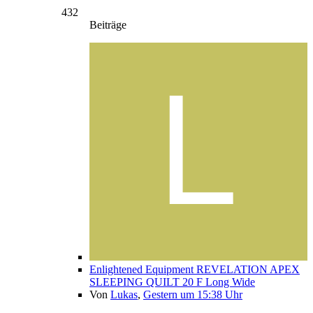
432
Beiträge
Enlightened Equipment REVELATION APEX
SLEEPING QUILT 20 F Long Wide
Von
Lukas
,
Gestern um 15:38 Uhr