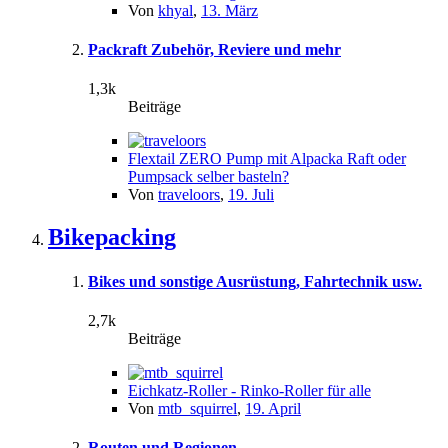
Von
khyal
,
13. März
Packraft Zubehör, Reviere und mehr
1,3k
Beiträge
Flextail ZERO Pump mit Alpacka Raft oder
Pumpsack selber basteln?
Von
traveloors
,
19. Juli
Bikepacking
Bikes und sonstige Ausrüstung, Fahrtechnik usw.
2,7k
Beiträge
Eichkatz-Roller - Rinko-Roller für alle
Von
mtb_squirrel
,
19. April
Routen und Regionen