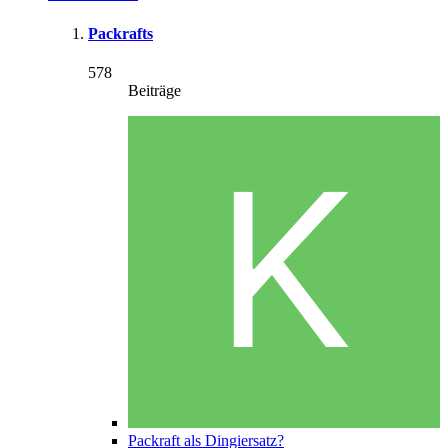
Packrafts
578
Beiträge
Packraft als Dingiersatz?