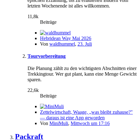
epischen Erzählung, bis zu erläuterten Bildern vom
letzten Wochenende ist alles willkommen.
11,8k
Beiträge
Hebridean Way Mai 2026
Von
waldhummel
,
23. Juli
Tourvorbereitung
Die Planung zählt zu den wichtigsten Abschnitten einer
Trekkingtour. Wer gut plant, kann eine Menge Gewicht
sparen.
22,6k
Beiträge
Zettelwirtschaft, Waage, „was bleibt zuhause?"
— daraus ist eine App geworden
Von
MiniMuli
,
Mittwoch um 17:16
Packraft