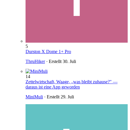
5
Durston X Dome 1+ Pro
ThruHiker
· Erstellt
30. Juli
14
Zettelwirtschaft, Waage, „was bleibt zuhause?" —
daraus ist eine App geworden
MiniMuli
· Erstellt
29. Juli