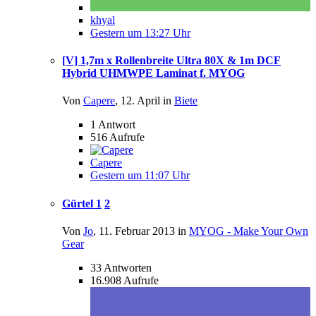
khyal
Gestern um 13:27 Uhr
[V] 1,7m x Rollenbreite Ultra 80X & 1m DCF
Hybrid UHMWPE Laminat f. MYOG
Von
Capere
,
12. April
in
Biete
1
Antwort
516
Aufrufe
Capere
Gestern um 11:07 Uhr
Gürtel
1
2
Von
Jo
,
11. Februar 2013
in
MYOG - Make Your Own
Gear
33
Antworten
16.908
Aufrufe