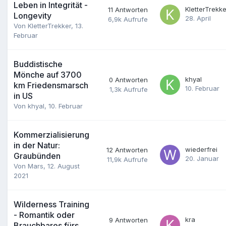
Leben in Integrität -
KletterTrekke
11
Antworten
Longevity
28. April
6,9k
Aufrufe
Von
KletterTrekker
,
13.
Februar
Buddistische
Mönche auf 3700
khyal
0
Antworten
km Friedensmarsch
10. Februar
1,3k
Aufrufe
in US
Von
khyal
,
10. Februar
Kommerzialisierung
in der Natur:
wiederfrei
12
Antworten
Graubünden
20. Januar
11,9k
Aufrufe
Von
Mars
,
12. August
2021
Wilderness Training
- Romantik oder
kra
9
Antworten
Brauchbares fürs