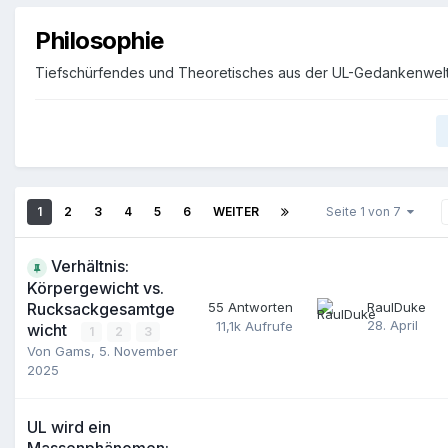
Philosophie
Tiefschürfendes und Theoretisches aus der UL-Gedankenwel
1
2
3
4
5
6
WEITER
Seite 1 von 7
Verhältnis:
Körpergewicht vs.
Rucksackgesamtge
55
Antworten
RaulDuke
28. April
11,1k
Aufrufe
wicht
1
2
3
Von
Gams
,
5. November
2025
UL wird ein
Massenphänomen;