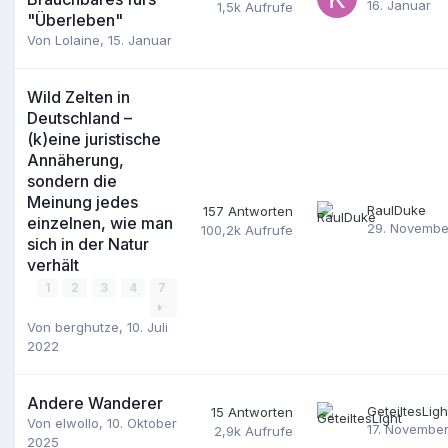
16. Januar
1,5k
Aufrufe
"Überleben"
Von
Lolaine
,
15. Januar
Wild Zelten in
Deutschland –
(k)eine juristische
Annäherung,
sondern die
Meinung jedes
RaulDuke
157
Antworten
einzelnen, wie man
29. Novembe
100,2k
Aufrufe
sich in der Natur
verhält
1
2
3
4
7
Von
berghutze
,
10. Juli
2022
Andere Wanderer
GeteiltesLigh
15
Antworten
Von
elwollo
,
10. Oktober
17. Novembe
2,9k
Aufrufe
2025