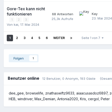
Gore-Tex kann nicht
funktionieren
Kay
68
Antworten
23. Mai 2024
25,3k
Aufrufe
1
2
3
Von
kai
,
17. Mai 2024
1
2
3
4
5
6
WEITER
Seite 1 von 7
Folgen
1
Benutzer online
12 Benutzer
, 0 Anonym, 193 Gäste
(Gesamt
dee_gee
browselife
znathaswiftz9633
aiaacusasdoz6897
z
HEB
windriver
Max_Demian
Antonia2020
Kris
cergol
Peter