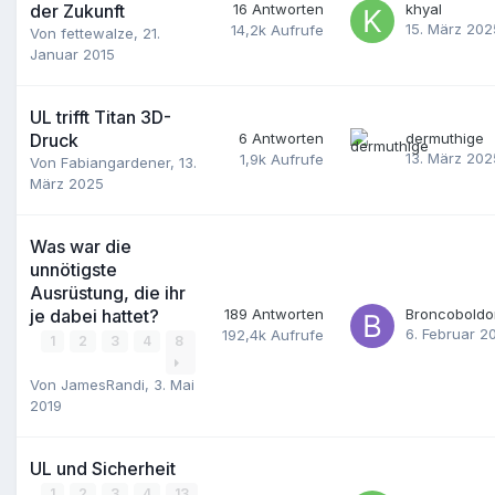
der Zukunft
16
Antworten
khyal
15. März 202
14,2k
Aufrufe
Von
fettewalze
,
21.
Januar 2015
UL trifft Titan 3D-
Druck
6
Antworten
dermuthige
13. März 202
1,9k
Aufrufe
Von
Fabiangardener
,
13.
März 2025
Was war die
unnötigste
Ausrüstung, die ihr
je dabei hattet?
189
Antworten
Broncoboldo
6. Februar 2
192,4k
Aufrufe
1
2
3
4
8
Von
JamesRandi
,
3. Mai
2019
UL und Sicherheit
1
2
3
4
13