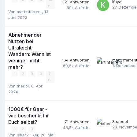
khyal
321
Antworten
27. Dezembe
89k
Aufrufe
Von
martinfarrent
,
13.
Juni 2023
Abnehmender
Nutzen bei
Ultraleicht-
Wandern: Wann ist
weniger nicht
164
Antworten
martinfarren
7. Dezember
69,5k
Aufrufe
mehr?
1
2
3
4
7
Von
theuol
,
6. April
2024
1000€ für Gear -
wie beschenkt Ihr
Euch selbst?
Shabeel
71
Antworten
28. Novembe
43,5k
Aufrufe
1
2
3
Von
Biker2Hiker
,
28. Mai