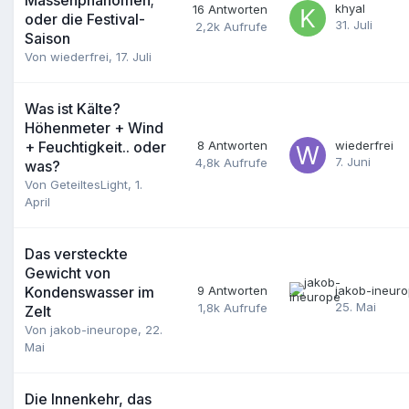
khyal
16
Antworten
oder die Festival-
31. Juli
2,2k
Aufrufe
Saison
Von
wiederfrei
,
17. Juli
Was ist Kälte?
Höhenmeter + Wind
+ Feuchtigkeit.. oder
8
Antworten
wiederfrei
7. Juni
4,8k
Aufrufe
was?
Von
GeteiltesLight
,
1.
April
Das versteckte
Gewicht von
Kondenswasser im
9
Antworten
jakob-ineur
25. Mai
1,8k
Aufrufe
Zelt
Von
jakob-ineurope
,
22.
Mai
Die Innenkehr, das