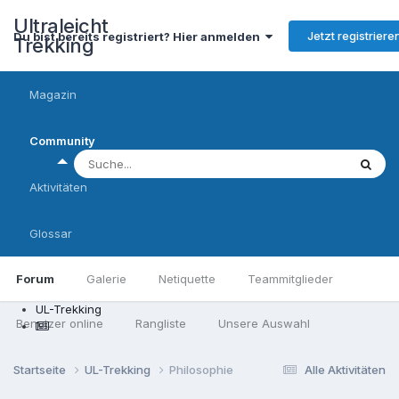
Ultraleicht
Jetzt registriere
Du bist bereits registriert? Hier anmelden
Trekking
Magazin
Community
Aktivitäten
Glossar
Forum
Galerie
Netiquette
Teammitglieder
UL-Trekking
Benutzer online
Rangliste
Unsere Auswahl
Startseite
UL-Trekking
Philosophie
Alle Aktivitäten