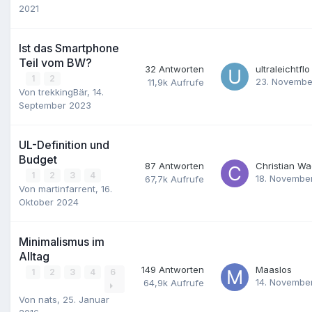
2021
Ist das Smartphone
Teil vom BW?
32
Antworten
ultraleichtflo
1
2
23. Novembe
11,9k
Aufrufe
Von
trekkingBär
,
14.
September 2023
UL-Definition und
Budget
87
Antworten
Christian W
1
2
3
4
18. Novembe
67,7k
Aufrufe
Von
martinfarrent
,
16.
Oktober 2024
Minimalismus im
Alltag
149
Antworten
Maaslos
1
2
3
4
6
14. Novembe
64,9k
Aufrufe
Von
nats
,
25. Januar