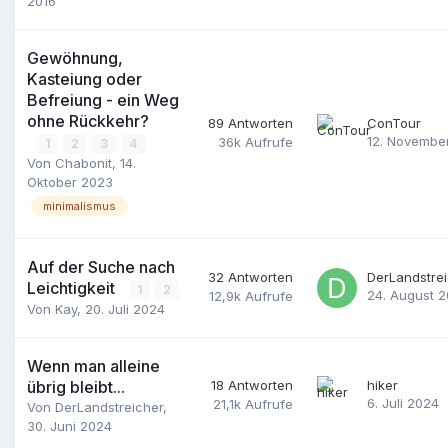
2016
Gewöhnung,
Kasteiung oder
Befreiung - ein Weg
ohne Rückkehr?
89
Antworten
ConTour
12. Novembe
36k
Aufrufe
1
2
3
4
Von
Chabonit
,
14.
Oktober 2023
minimalismus
Auf der Suche nach
32
Antworten
DerLandstre
Leichtigkeit
1
2
24. August 
12,9k
Aufrufe
Von
Kay
,
20. Juli 2024
Wenn man alleine
übrig bleibt...
18
Antworten
hiker
6. Juli 2024
21,1k
Aufrufe
Von
DerLandstreicher
,
30. Juni 2024