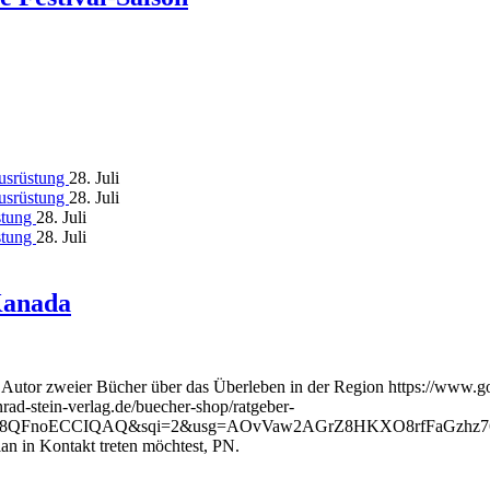
Ausrüstung
28. Juli
Ausrüstung
28. Juli
stung
28. Juli
stung
28. Juli
Kanada
Autor zweier Bücher über das Überleben in der Region https://www.g
-stein-verlag.de/buecher-shop/ratgeber-
ECCIQAQ&sqi=2&usg=AOvVaw2AGrZ8HKXO8rfFaGzhz76R , 30 km pr
ian in Kontakt treten möchtest, PN.