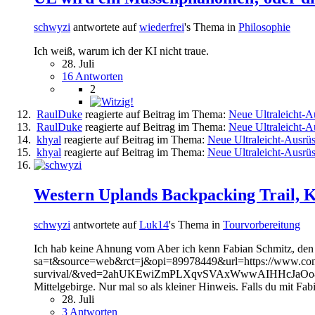
schwyzi
antwortete auf
wiederfrei
's Thema in
Philosophie
Ich weiß, warum ich der KI nicht traue.
28. Juli
16 Antworten
2
RaulDuke
reagierte auf Beitrag im Thema:
Neue Ultraleicht-
RaulDuke
reagierte auf Beitrag im Thema:
Neue Ultraleicht-
khyal
reagierte auf Beitrag im Thema:
Neue Ultraleicht-Ausrü
khyal
reagierte auf Beitrag im Thema:
Neue Ultraleicht-Ausrü
Western Uplands Backpacking Trail, 
schwyzi
antwortete auf
Luk14
's Thema in
Tourvorbereitung
Ich hab keine Ahnung vom Aber ich kenn Fabian Schmitz, den 
sa=t&source=web&rct=j&opi=89978449&url=https://www.conrad
survival/&ved=2ahUKEwiZmPLXqvSVAxWwwAIHHcJaOo8QFno
Mittelgebirge. Nur mal so als kleiner Hinweis. Falls du mit Fab
28. Juli
3 Antworten