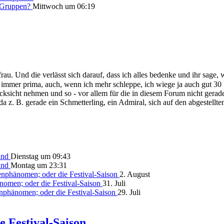
n Gruppen?
Mittwoch um 06:19
. Und die verlässt sich darauf, dass ich alles bedenke und ihr sage, wa
r immer prima, auch, wenn ich mehr schleppe, ich wiege ja auch gut 30 
ücksicht nehmen und so - vor allem für die in diesem Forum nicht gera
a z. B. gerade ein Schmetterling, ein Admiral, sich auf den abgestell
and
Dienstag um 09:43
and
Montag um 23:31
nphänomen; oder die Festival-Saison
2. August
omen; oder die Festival-Saison
31. Juli
nphänomen; oder die Festival-Saison
29. Juli
 Festival-Saison