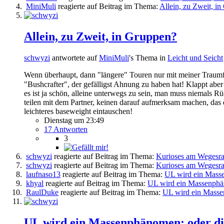
MiniMuli
reagierte auf Beitrag im Thema:
Allein, zu Zweit, i
Allein, zu Zweit, in Gruppen?
schwyzi
antwortete auf
MiniMuli
's Thema in
Leicht und Seicht
Wenn überhaupt, dann "längere" Touren nur mit meiner Traumfrau
"Bushcrafter", der gefälligst Ahnung zu haben hat! Klappt abe
es ist ja schön, alleine unterwegs zu sein, man muss niemals R
teilen mit dem Partner, keinen darauf aufmerksam machen, das d
leichteres baseweight eintauschen!
Dienstag um 23:49
17 Antworten
3
schwyzi
reagierte auf Beitrag im Thema:
Kurioses am Wegesr
schwyzi
reagierte auf Beitrag im Thema:
Kurioses am Wegesr
laufnaso13
reagierte auf Beitrag im Thema:
UL wird ein Masse
khyal
reagierte auf Beitrag im Thema:
UL wird ein Massenphän
RaulDuke
reagierte auf Beitrag im Thema:
UL wird ein Masse
UL wird ein Massenphänomen; oder die