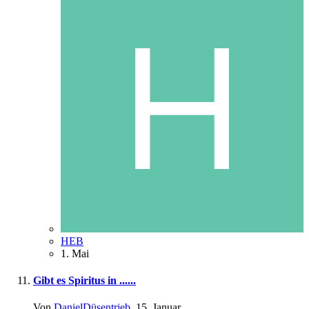
HEB
1. Mai
Gibt es Spiritus in ......
Von
DanielDüsentrieb
,
15. Januar