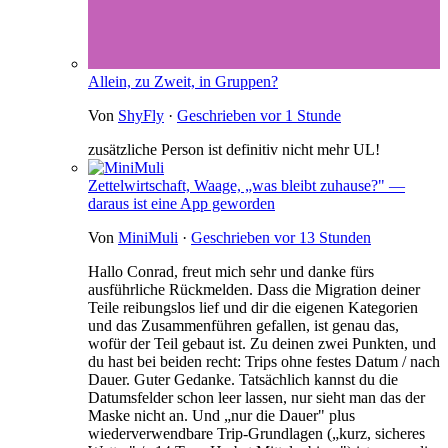
Allein, zu Zweit, in Gruppen?
Von
ShyFly
·
Geschrieben
vor 1 Stunde
zusätzliche Person ist definitiv nicht mehr UL!
Zettelwirtschaft, Waage, „was bleibt zuhause?" —
daraus ist eine App geworden
Von
MiniMuli
·
Geschrieben
vor 13 Stunden
Hallo Conrad, freut mich sehr und danke fürs
ausführliche Rückmelden. Dass die Migration deiner
Teile reibungslos lief und dir die eigenen Kategorien
und das Zusammenführen gefallen, ist genau das,
wofür der Teil gebaut ist. Zu deinen zwei Punkten, und
du hast bei beiden recht: Trips ohne festes Datum / nach
Dauer. Guter Gedanke. Tatsächlich kannst du die
Datumsfelder schon leer lassen, nur sieht man das der
Maske nicht an. Und „nur die Dauer" plus
wiederverwendbare Trip-Grundlagen („kurz, sicheres