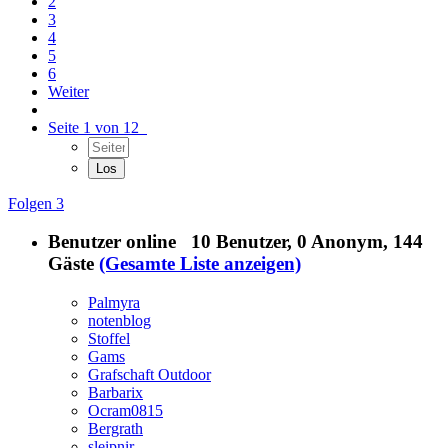
2
3
4
5
6
Weiter
Seite 1 von 12
Folgen
3
Benutzer online
10 Benutzer
, 0 Anonym, 144
Gäste
(Gesamte Liste anzeigen)
Palmyra
notenblog
Stoffel
Gams
Grafschaft Outdoor
Barbarix
Ocram0815
Bergrath
sleipnir