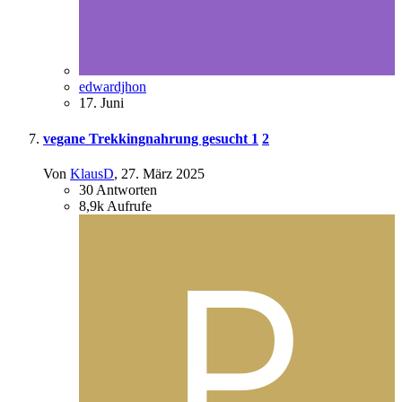
edwardjhon
17. Juni
vegane Trekkingnahrung gesucht
1
2
Von
KlausD
,
27. März 2025
30
Antworten
8,9k
Aufrufe