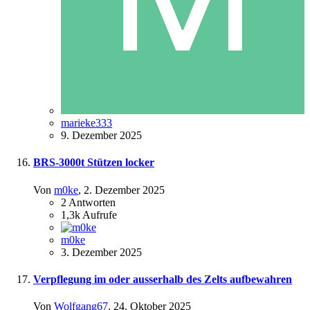
marieke333
9. Dezember 2025
BRS-3000t Stützen locker
Von
m0ke
,
2. Dezember 2025
2
Antworten
1,3k
Aufrufe
m0ke
3. Dezember 2025
Verpflegung im oder ausserhalb des Zelts aufbewahren
Von
Wolfgang67
,
24. Oktober 2025