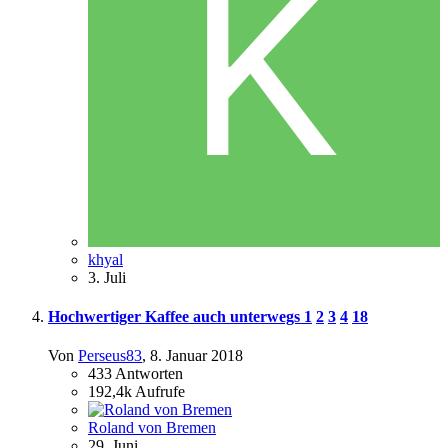
khyal
3. Juli
Hochwertiger Kaffee auch unterwegs
1
2
3
4
18
Von
Perseus83
,
8. Januar 2018
433
Antworten
192,4k
Aufrufe
Roland von Bremen
29. Juni