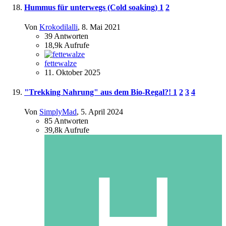
Hummus für unterwegs (Cold soaking)
1
2
Von
Krokodilalli
,
8. Mai 2021
39
Antworten
18,9k
Aufrufe
fettewalze
11. Oktober 2025
"Trekking Nahrung" aus dem Bio-Regal?!
1
2
3
4
Von
SimplyMad
,
5. April 2024
85
Antworten
39,8k
Aufrufe