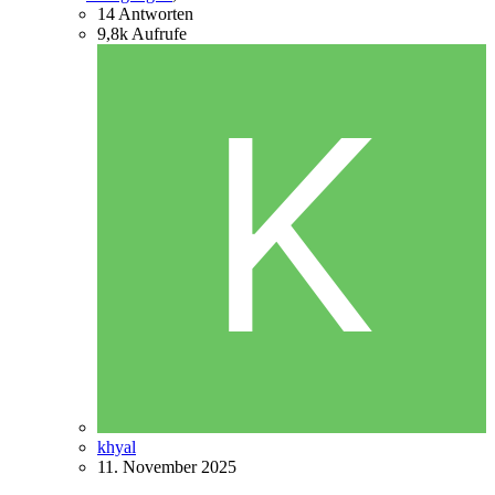
14
Antworten
9,8k
Aufrufe
khyal
11. November 2025