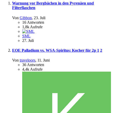
Warnung vor Bergbächen in den Pyrenäen und
Filterflaschen
Von
Gibbon
,
23. Juli
16
Antworten
1,8k
Aufrufe
SML
27. Juli
EOE Palladium vs. WSA-Spiritus: Kocher für 2p
1
2
Von
traveloors
,
11. Juni
36
Antworten
4,4k
Aufrufe