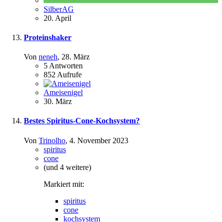
SilberAG
20. April
Proteinshaker
Von
neneh
,
28. März
5
Antworten
852
Aufrufe
Ameisenigel
30. März
Bestes Spiritus-Cone-Kochsystem?
Von
Trinolho
,
4. November 2023
spiritus
cone
(und 4 weitere)
Markiert mit:
spiritus
cone
kochsystem