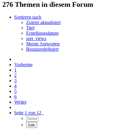
276 Themen in diesem Forum
Sortieren nach
Zuletzt aktualisiert
Titel
Erstellungsdatum
sort_views
Meiste Antworten
Benutzerdefiniert
Vorherige
1
2
3
4
5
6
Weiter
Seite 1 von 12