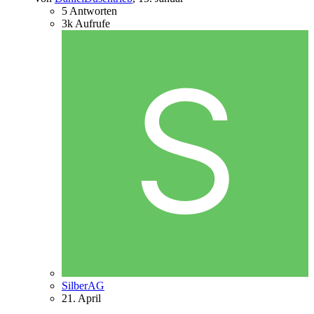
5
Antworten
3k
Aufrufe
SilberAG
21. April