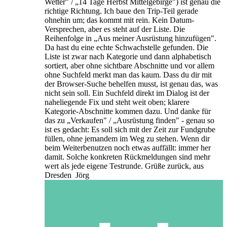
Wetter" / „14 Tage Herbst Mittelgebirge") ist genau die
richtige Richtung. Ich baue den Trip-Teil gerade
ohnehin um; das kommt mit rein. Kein Datum-
Versprechen, aber es steht auf der Liste. Die
Reihenfolge in „Aus meiner Ausrüstung hinzufügen".
Da hast du eine echte Schwachstelle gefunden. Die
Liste ist zwar nach Kategorie und dann alphabetisch
sortiert, aber ohne sichtbare Abschnitte und vor allem
ohne Suchfeld merkt man das kaum. Dass du dir mit
der Browser-Suche behelfen musst, ist genau das, was
nicht sein soll. Ein Suchfeld direkt im Dialog ist der
naheliegende Fix und steht weit oben; klarere
Kategorie-Abschnitte kommen dazu. Und danke für
das zu „Verkaufen" / „Ausrüstung finden" - genau so
ist es gedacht: Es soll sich mit der Zeit zur Fundgrube
füllen, ohne jemandem im Weg zu stehen. Wenn dir
beim Weiterbenutzen noch etwas auffällt: immer her
damit. Solche konkreten Rückmeldungen sind mehr
wert als jede eigene Testrunde. Grüße zurück, aus
Dresden Jörg