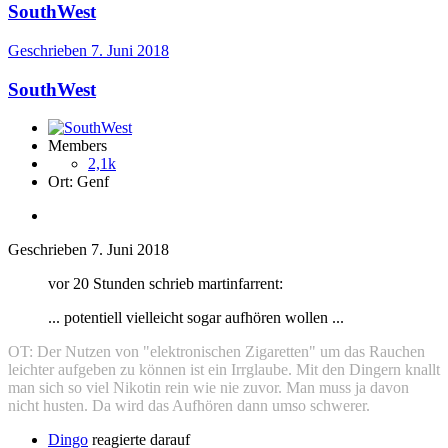
SouthWest
Geschrieben
7. Juni 2018
SouthWest
Members
2,1k
Ort:
Genf
Geschrieben
7. Juni 2018
vor 20 Stunden schrieb martinfarrent:
... potentiell
viellei
cht sogar aufhör
en
woll
en ...
OT: Der Nutzen von "elektronischen Zigaretten" um das Rauchen
leichter aufgeben zu können ist ein Irrglaube. Mit den Dingern knallt
man sich so viel Nikotin rein wie nie zuvor. Man muss ja davon
nicht husten. Da wird das Aufhören dann umso schwerer.
Dingo
reagierte darauf