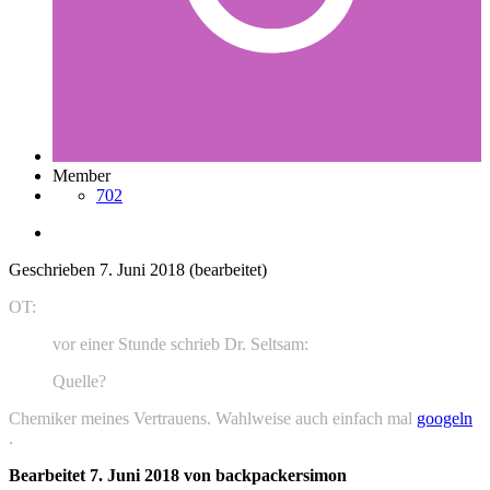
Member
702
Geschrieben
7. Juni 2018
(bearbeitet)
OT:
vor einer Stunde schrieb Dr. Seltsam:
Quelle?
Chemiker meines Vertrauens. Wahlweise auch einfach mal
googeln
.
Bearbeitet
7. Juni 2018
von backpackersimon