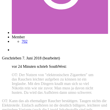
Member
702
Geschrieben
7. Juni 2018
(bearbeitet)
vor 24 Minuten schrieb SouthWest:
OT: Der Nutzen von "elektronischen Zigaretten" um
das Rauchen leichter aufgeben zu können ist ein
Irrglaube. Mit den Dingern knallt man sich so viel
Nikotin rein wie nie zuvor. Man muss ja davon nicht
husten. Da wird das Aufhören dann umso schwerer.
OT: Kann das als ehemaliger Raucher bestätigen. Taugen nichts die
Elektroteile. Einfach aufhören ist die deutlich billigere, leichtere und
gesündere Variante (auch die Liquid-Inhaltsstoffe sind teils