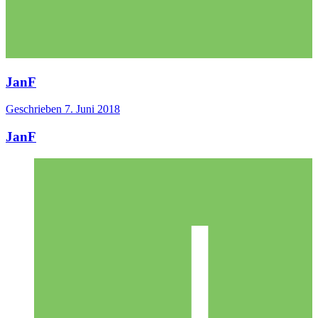
JanF
Geschrieben
7. Juni 2018
JanF