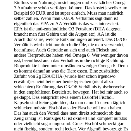
Einfluss von Nahrungsumstellungen und zusätzlicher Omega
3 Aufnahme schön verfolgen können. Das kostet jeweils zum
Beispiel 90 EUR und ist super einfach. Muss man natürlich
selber zahlen. Wenn man O3/O6 Verhältnis sagt dann ist
eigentlich das EPA zu AA Verhältnis das was interessiert.
EPA ist die anti-entzündliche O3 Fettsäure (DHA dagegen
braucht man fürs Gehirn und die Augen etc), AA ist die
Arachidonsäure, welche Entzündungen anfeuert. Das O3/O6
Verhältnis wird nicht nur durch die Öle, die man verwendet,
beeinflusst. Auch Getreide an sich und auch Fleisch und
andere Tierprodukte haben viel Omega 6. Wer weniger davon
isst, beeinflusst auch das Verhältnis in die richtige Richtung.
Bioprodukte haben unter umständen weniger Omega 6. Denn
es kommt darauf an was die Tiere essen. Eine zusätzliche
Zufuhr von 2g EPA/DHA (wurde hier schon irgendwo
erwähnt) scheint bei einer heute typischen (nicht allzu
schlechten) Ernährung das O3-O6 Verhältnis typischerweise
in den empfohlenen Bereich zu bewegen. Hat bei mir auch so
geklappt. Das entspricht etwa einem Esslöffel Fischöl.
Kapseln sind keine gute Idee, da man dann 15 davon täglich
schlucken müsste. Fischöl aus der Flasche will man haben.
Das hat auch den Vorteil dass man direkt schmeckt ob das
Zeug ranzig ist. Ranziges Öl ist oxidiert und komplett nutzlos
oder vielleicht sogar ungesund. Gutes Fischöl schmeckt gar
nicht fischig, sondern recht lecker. Wer Algenöl bevorzugt: Es