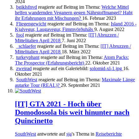
2024
bgiklsfnvd
reagierte auf Beitrag im Thema:
Welche Mittel
helfen wandernden Veganern gegen Nährstoffmangel? Habt
ihr Erfahrungen mit Mischungen?
16. Februar 2023
Fliegengewicht
reagierte auf Beitrag im Thema:
Island 2016 -
Kjalvegur, Laugavegur, Fimmvörðuháls
9. August 2022
fool
reagierte auf Beitrag im Thema:
[IT] Abruzzen /
Mittelitalien April 2018
7. Juni 2022
_schlaefer
reagierte auf Beitrag im Thema:
[IT] Abruzzen /
Mittelitalien April 2018
18. März 2022
turkeyphant
reagierte auf Beitrag im Thema:
Atom Packs:
The Prospector (Erfahrungsbericht)
22. Oktober 2021
zweirad
reagierte auf ein Galeriebild:
solomid-xl-1.jpg
16.
Oktober 2021
SouthWest
reagierte auf Beitrag im Thema:
Maximale Länge
autarke Tour (REAL)?
29. September 2021
[IT] GTA 2021 - Hoch über
Domodossola bis weit hinunter nach
Quincinetto
SouthWest
antwortete auf
sja
's Thema in
Reiseberichte