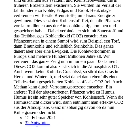
sind entstanden aus Wäldern und Kleinstlebewesen, die in
früheren Erdzeitaltern existierten. Sie wurden im Verlauf der
Jahrhunderte zu Kohle, Erdgas und Erdöl. Heutzutage
verbrennen wir fossile Brennstoffe, um daraus Energie zu
gewinnen. Dies setzt den Kohlenstoff frei, den die Pflanzen
vor Jahrmillionen aus der Atmosphäre aufgenommen und
gespeichert haben. Dabei verbindet er sich mit Sauerstoff und
das Treibhausgas Kohlendioxid (CO2) entsteht. Aus
Pflanzenresten in einem Sumpf wird sum Beispiel erst Torf,
dann Braunkohle und schließlich Steinkohle. Das ganze
dauert aber aber eine Ewigkeit. Die Kohlevorkommen in
Europa sind mehrere Hundert Millionen Jahre alt. Wir
verfeuern das ganze Zeug nun in nur ein paar 100 Jahren!
Dieses CO2 kommt also zusätzlich in die Atmosphäre. OT:
Auch wenn keine Kuh das Gras frisst, so stirbt das Gras im
Herbst und Winter ab, und setzt dabei dann ebenfalls einen
Teil des darin gespeicherten Kohlenstoffs als CO2 frei. Auch
Methan kann durch Verrottungsprozesse entstehen. Ein
anderer Teil der abgestorbenen Pflanzen wird zu Humus.
Humus ist ein sehr guter Speicher von Kohlenstoff. Wenn die
Humusschicht dicker wird, dann entnimmt man effektiv CO2
aus der Atmosphäre. Ganz unabhängig davon ob da nun
Kühe grasen oder nicht.
15. Februar 2021
32 Antworten