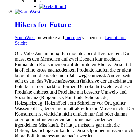
2
Hikers for Future
SouthWest
antwortete auf
momper
's Thema in
Leicht und
Seicht
OT: Volle Zustimmung. Ich möchte aber differenzieren: Du
musst es den Menschen auf zwei Ebenen klar machen.
Einmal dem Konsumenten auf der unteren Ebene. Dieser tut
ja oft ohne gross nachzudenken Produkte kaufen die er nicht
braucht und die nach einem Jahr wegschmeisst. Andererseits
geht es um das Wirtschaftssystem (inklusive der angehängten
Politiker in der marktkonformen Demokratie) welches diese
Produkte anbietet und Produkte mit besserer Umwelt- und
Sozialbilanz (Biogemüse, Fair trade Schokolade,
Holzspielzeug, Holzmöbel vom Schreiner vor Ort, grüner
Wasserstoff ...) teuer und unattraktiv für die Masse macht. Der
Konsument ist vielleicht nicht einfach nur faul oder dumm
oder ignorant indem er einfach ohne nachzudenken
irgendeinen Mist kauft. Er hat ja meistens gar nicht die
Option, das richtige zu kaufen. Diese Optionen müssen durch
kluge Politik interessant gemacht werden.