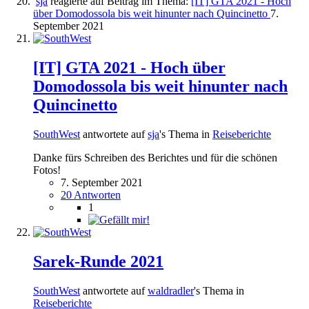
sja
reagierte auf Beitrag im Thema:
[IT] GTA 2021 - Hoch
über Domodossola bis weit hinunter nach Quincinetto
7.
September 2021
[IT] GTA 2021 - Hoch über
Domodossola bis weit hinunter nach
Quincinetto
SouthWest
antwortete auf
sja
's Thema in
Reiseberichte
Danke fürs Schreiben des Berichtes und für die schönen
Fotos!
7. September 2021
20 Antworten
1
Sarek-Runde 2021
SouthWest
antwortete auf
waldradler
's Thema in
Reiseberichte