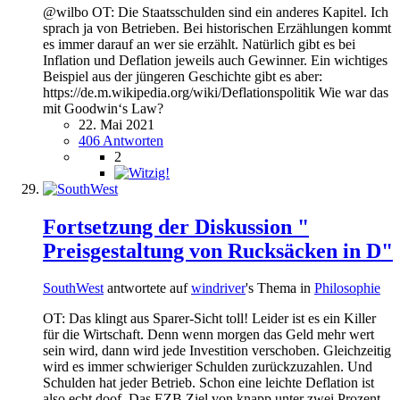
@wilbo OT: Die Staatsschulden sind ein anderes Kapitel. Ich
sprach ja von Betrieben. Bei historischen Erzählungen kommt
es immer darauf an wer sie erzählt. Natürlich gibt es bei
Inflation und Deflation jeweils auch Gewinner. Ein wichtiges
Beispiel aus der jüngeren Geschichte gibt es aber:
https://de.m.wikipedia.org/wiki/Deflationspolitik Wie war das
mit Goodwin‘s Law?
22. Mai 2021
406 Antworten
2
Fortsetzung der Diskussion "
Preisgestaltung von Rucksäcken in D"
SouthWest
antwortete auf
windriver
's Thema in
Philosophie
OT: Das klingt aus Sparer-Sicht toll! Leider ist es ein Killer
für die Wirtschaft. Denn wenn morgen das Geld mehr wert
sein wird, dann wird jede Investition verschoben. Gleichzeitig
wird es immer schwieriger Schulden zurückzuzahlen. Und
Schulden hat jeder Betrieb. Schon eine leichte Deflation ist
also echt doof. Das EZB Ziel von knapp unter zwei Prozent