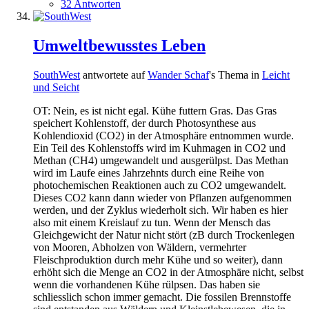
32 Antworten
Umweltbewusstes Leben
SouthWest
antwortete auf
Wander Schaf
's Thema in
Leicht
und Seicht
OT: Nein, es ist nicht egal. Kühe futtern Gras. Das Gras
speichert Kohlenstoff, der durch Photosynthese aus
Kohlendioxid (CO2) in der Atmosphäre entnommen wurde.
Ein Teil des Kohlenstoffs wird im Kuhmagen in CO2 und
Methan (CH4) umgewandelt und ausgerülpst. Das Methan
wird im Laufe eines Jahrzehnts durch eine Reihe von
photochemischen Reaktionen auch zu CO2 umgewandelt.
Dieses CO2 kann dann wieder von Pflanzen aufgenommen
werden, und der Zyklus wiederholt sich. Wir haben es hier
also mit einem Kreislauf zu tun. Wenn der Mensch das
Gleichgewicht der Natur nicht stört (zB durch Trockenlegen
von Mooren, Abholzen von Wäldern, vermehrter
Fleischproduktion durch mehr Kühe und so weiter), dann
erhöht sich die Menge an CO2 in der Atmosphäre nicht, selbst
wenn die vorhandenen Kühe rülpsen. Das haben sie
schliesslich schon immer gemacht. Die fossilen Brennstoffe