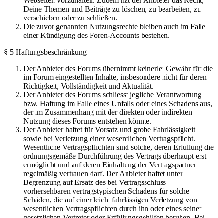
Webseiten vorzuhalten. Zudem hat der Anbieter das Recht,
Deine Themen und Beiträge zu löschen, zu bearbeiten, zu
verschieben oder zu schließen.
Die zuvor genannten Nutzungsrechte bleiben auch im Falle
einer Kündigung des Foren-Accounts bestehen.
§ 5 Haftungsbeschränkung
Der Anbieter des Forums übernimmt keinerlei Gewähr für die
im Forum eingestellten Inhalte, insbesondere nicht für deren
Richtigkeit, Vollständigkeit und Aktualität.
Der Anbieter des Forums schliesst jegliche Verantwortung
bzw. Haftung im Falle eines Unfalls oder eines Schadens aus,
der im Zusammenhang mit der direkten oder indirekten
Nutzung dieses Forums entstehen könnte.
Der Anbieter haftet für Vorsatz und grobe Fahrlässigkeit
sowie bei Verletzung einer wesentlichen Vertragspflicht.
Wesentliche Vertragspflichten sind solche, deren Erfüllung die
ordnungsgemäße Durchführung des Vertrags überhaupt erst
ermöglicht und auf deren Einhaltung der Vertragspartner
regelmäßig vertrauen darf. Der Anbieter haftet unter
Begrenzung auf Ersatz des bei Vertragsschluss
vorhersehbaren vertragstypischen Schadens für solche
Schäden, die auf einer leicht fahrlässigen Verletzung von
wesentlichen Vertragspflichten durch ihn oder eines seiner
gesetzlichen Vertreter oder Erfüllungsgehilfen beruhen. Bei