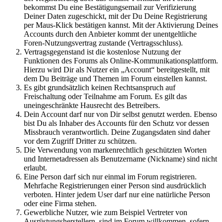
bekommst Du eine Bestätigungsemail zur Verifizierung
Deiner Daten zugeschickt, mit der Du Deine Registrierung
per Maus-Klick bestätigen kannst. Mit der Aktivierung Deines
Accounts durch den Anbieter kommt der unentgeltliche
Foren-Nutzungsvertrag zustande (Vertragsschluss).
Vertragsgegenstand ist die kostenlose Nutzung der
Funktionen des Forums als Online-Kommunikationsplattform.
Hierzu wird Dir als Nutzer ein „Account“ bereitgestellt, mit
dem Du Beiträge und Themen im Forum einstellen kannst.
Es gibt grundsätzlich keinen Rechtsanspruch auf
Freischaltung oder Teilnahme am Forum. Es gilt das
uneingeschränkte Hausrecht des Betreibers.
Dein Account darf nur von Dir selbst genutzt werden. Ebenso
bist Du als Inhaber des Accounts für den Schutz vor dessen
Missbrauch verantwortlich. Deine Zugangsdaten sind daher
vor dem Zugriff Dritter zu schützen.
Die Verwendung von markenrechtlich geschützten Worten
und Internetadressen als Benutzername (Nickname) sind nicht
erlaubt.
Eine Person darf sich nur einmal im Forum registrieren.
Mehrfache Registrierungen einer Person sind ausdrücklich
verboten. Hinter jedem User darf nur eine natürliche Person
oder eine Firma stehen.
Gewerbliche Nutzer, wie zum Beispiel Vertreter von
Ausrüstungsherstellern, sind im Forum willkommen, sofern