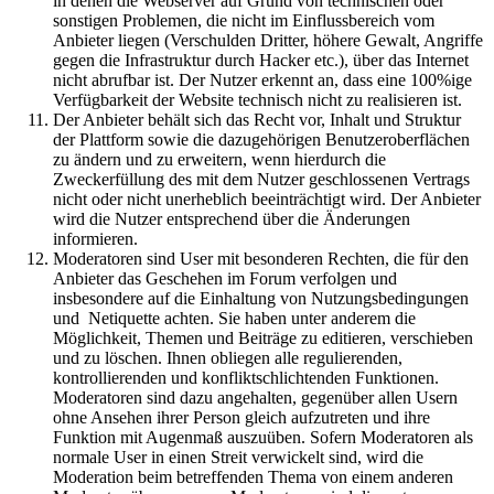
in denen die Webserver auf Grund von technischen oder
sonstigen Problemen, die nicht im Einflussbereich vom
Anbieter liegen (Verschulden Dritter, höhere Gewalt, Angriffe
gegen die Infrastruktur durch Hacker etc.), über das Internet
nicht abrufbar ist. Der Nutzer erkennt an, dass eine 100%ige
Verfügbarkeit der Website technisch nicht zu realisieren ist.
Der Anbieter behält sich das Recht vor, Inhalt und Struktur
der Plattform sowie die dazugehörigen Benutzeroberflächen
zu ändern und zu erweitern, wenn hierdurch die
Zweckerfüllung des mit dem Nutzer geschlossenen Vertrags
nicht oder nicht unerheblich beeinträchtigt wird. Der Anbieter
wird die Nutzer entsprechend über die Änderungen
informieren.
Moderatoren sind User mit besonderen Rechten, die für den
Anbieter das Geschehen im Forum verfolgen und
insbesondere auf die Einhaltung von Nutzungsbedingungen
und Netiquette achten. Sie haben unter anderem die
Möglichkeit, Themen und Beiträge zu editieren, verschieben
und zu löschen. Ihnen obliegen alle regulierenden,
kontrollierenden und konfliktschlichtenden Funktionen.
Moderatoren sind dazu angehalten, gegenüber allen Usern
ohne Ansehen ihrer Person gleich aufzutreten und ihre
Funktion mit Augenmaß auszuüben. Sofern Moderatoren als
normale User in einen Streit verwickelt sind, wird die
Moderation beim betreffenden Thema von einem anderen