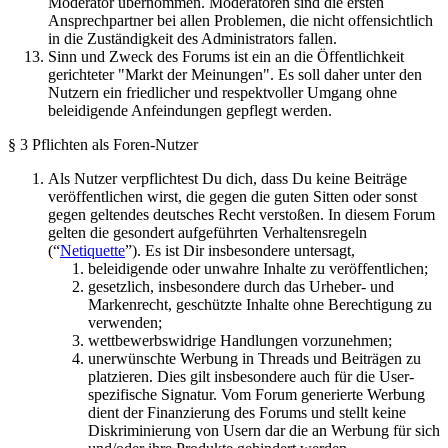
Moderator übernommen. Moderatoren sind die ersten
Ansprechpartner bei allen Problemen, die nicht offensichtlich
in die Zuständigkeit des Administrators fallen.
Sinn und Zweck des Forums ist ein an die Öffentlichkeit
gerichteter "Markt der Meinungen". Es soll daher unter den
Nutzern ein friedlicher und respektvoller Umgang ohne
beleidigende Anfeindungen gepflegt werden.
§ 3 Pflichten als Foren-Nutzer
Als Nutzer verpflichtest Du dich, dass Du keine Beiträge
veröffentlichen wirst, die gegen die guten Sitten oder sonst
gegen geltendes deutsches Recht verstoßen. In diesem Forum
gelten die gesondert aufgeführten Verhaltensregeln
(“
Netiquette
”). Es ist Dir insbesondere untersagt,
beleidigende oder unwahre Inhalte zu veröffentlichen;
gesetzlich, insbesondere durch das Urheber- und
Markenrecht, geschützte Inhalte ohne Berechtigung zu
verwenden;
wettbewerbswidrige Handlungen vorzunehmen;
unerwünschte Werbung in Threads und Beiträgen zu
platzieren. Dies gilt insbesondere auch für die User-
spezifische Signatur. Vom Forum generierte Werbung
dient der Finanzierung des Forums und stellt keine
Diskriminierung von Usern dar die an Werbung für sich