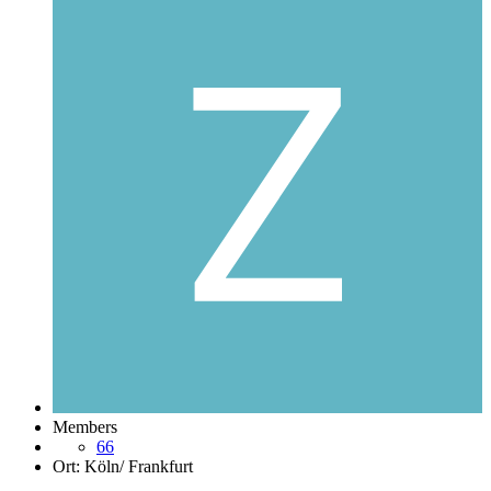
Members
66
Ort:
Köln/ Frankfurt