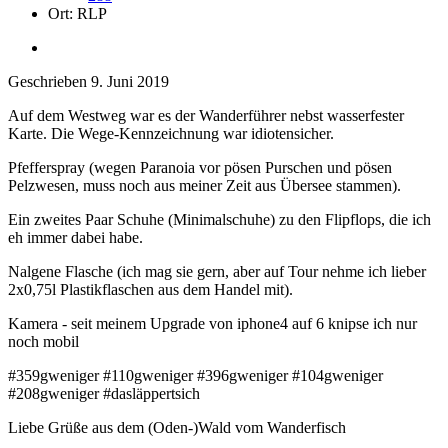
Ort:
RLP
Geschrieben
9. Juni 2019
Auf dem Westweg war es der Wanderführer nebst wasserfester
Karte. Die Wege-Kennzeichnung war idiotensicher.
Pfefferspray (wegen Paranoia vor pösen Purschen und pösen
Pelzwesen, muss noch aus meiner Zeit aus Übersee stammen).
Ein zweites Paar Schuhe (Minimalschuhe) zu den Flipflops, die ich
eh immer dabei habe.
Nalgene Flasche (ich mag sie gern, aber auf Tour nehme ich lieber
2x0,75l Plastikflaschen aus dem Handel mit).
Kamera - seit meinem Upgrade von iphone4 auf 6 knipse ich nur
noch mobil
#359gweniger #110gweniger #396gweniger #104gweniger
#208gweniger #dasläppertsich
Liebe Grüße aus dem (Oden-)Wald vom Wanderfisch