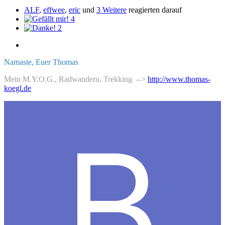
ALF
,
effwee
,
eric
und
3 Weitere
reagierten darauf
4
2
Namaste, Euer Thomas
Mein M.Y.O.G., Radwandern, Trekking -->
http://www.thomas-
koegl.de