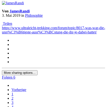
Von
JamesRandi
3. Mai 2019
in
Philosophie
Teilen
https://www.ultraleicht-trekking.com/forum/topic/8017-was-war-die-
unn%C3%B6tigste-ausr%C3%BCstung-die-ihr-je-dabei-hattet/
More sharing options...
Folgen
6
Vorherige
1
2
3
4