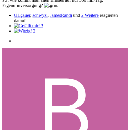
PS: wie kommt man allen Ernstes auf nur 300 mL/Tag,
Eigenurinversorgung?
ULgäuer
,
schwyzi
,
JamesRandi
und
2 Weitere
reagierten
darauf
3
2