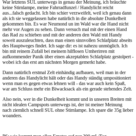
War letztens SUL unterwegs in genau der Meinung, ich bräuchte
keine Stirnlampe, meine Fahrradfunzel / Handylicht reicht
aus...falsch gedacht. Ich bin schier verzweifelt, weil ich genau dann
als ich sie weggelassen habe natürlich in die absolute Dunkelheit
gekommen bin. Es war Neumond un im Wald war die Hand nicht
mehr vor Augen zu sehen. Dann versuch mal mit der einen Hand
das Rad zu schieben und mit der anderen den Wald mit Handy
soweit auszuleuchten, dass man einen sinnvollen Schlafplatz abseits
des Hauptweges findet. Ich sage dir: es ist nahezu unmöglich. Ich
bin mit reinem Zufall bei meinem hilflosen Umherirren mit
aufkommender Panik über einen akzeptablen Schlafplatz gestolpert -
wobei ich das erst am nächsten Morgen gemerkt habe.
Dann natürlich erstmal Zelt einhändig aufbauen, weil man in der
anderen das Handylicht hält oder das Handy ständig umpositioniert
wenn man es gegen etwas lehnen will - das war auch kein Spaß,
war am Schluss mehr ein Biwacksack als ein gerade stehendes Zelt.
Also nein, wer in die Dunkelheit kommt und in unseren Breiten mit
nicht idealen Campspots unterwegs ist, der ist meiner Meinung
nach ziemlich schnell SUL ohne Stirnlampe. Ich spare die 35g lieber
woanders.