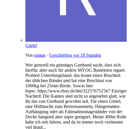
Gürtel
Von
rajatas
·
Geschrieben
vor 18 Stunden
Wer generell ein günstiges Gurtband sucht, dass sich
hierfür, aber auch für andere MYOG Basteleien eignet:
Probiert Umreifungsband, das kostet einen Bruchteil
der üblichen Bänder und hat eine Bruchlast von
1000kg bei 25mm Breite. Sowas hier
bspw: https://www.ebay.de/itm/322576751567 Einziger
Nachteil: Die Kanten sind nicht so angenehm glatt, wie
ihr das von Gurtband gewohnt seit. Für einen Gürtel,
eine Hüfttasche zum Beerensammeln, Hängematten-
Aufhängung oder als Fahrradmontageständer von der
Decke hängend aber super geeignet. Meine 400m Rolle
habe ich seit Jahren, und da ist immer noch verdammt
viel drauf...