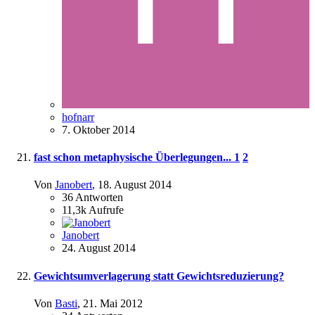
hofnarr
7. Oktober 2014
fast schon metaphysische Überlegungen...
1
2
Von
Janobert
,
18. August 2014
36
Antworten
11,3k
Aufrufe
Janobert
24. August 2014
Gewichtsumverlagerung statt Gewichtsreduzierung?
Von
Basti
,
21. Mai 2012