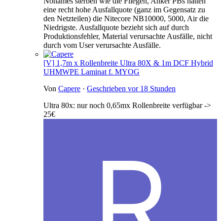
Nonames sterben wie die Fliegen, Anker PBs hatten
eine recht hohe Ausfallquote (ganz im Gegensatz zu
den Netzteilen) die Nitecore NB10000, 5000, Air die
Niedrigste. Ausfallquote bezieht sich auf durch
Produktionsfehler, Material verursachte Ausfälle, nicht
durch vom User verursachte Ausfälle.
[V] 1,7m x Rollenbreite Ultra 80X & 1m DCF Hybrid
UHMWPE Laminat f. MYOG
Von
Capere
·
Geschrieben
vor 18 Stunden
Ultra 80x: nur noch 0,65mx Rollenbreite verfügbar ->
25€