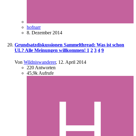
hofnarr
8. Dezember 2014
Grundsatzdiskussionen Sammelthread: Was ist schon
UL? Alle Meinungen willkommen!
1
2
3
4
9
Von
Wildniswanderer
,
12. April 2014
220
Antworten
45,9k
Aufrufe