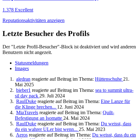
1.378
Excellent
Reputationsaktivitäten anzeigen
Letzte Besucher des Profils
Der "Letzte Profil-Besucher"-Block ist deaktiviert und wird anderen
Benutzern nicht angezeit.
Statusmeldungen
Images
aledran
reagierte auf Beitrag im Thema:
Hüttenschuhe
21.
Mai 2025
bieber1
reagierte auf Beitrag im Thema:
sea to summit ultra-
sil day pack
29. Juli 2024
RaulDuke
reagierte auf Beitrag im Thema:
Eine Lanze für
die Klinge brechen...
12. Juni 2024
MiaTravels
reagierte auf Beitrag im Thema:
Quilt-
Befestigung an Isomatte
24. Mai 2024
RaulDuke
reagierte auf Beitrag im Thema:
Du weisst, dass
du ein wahrer ULer bist wenn...
25. Mai 2023
Aeros
reagierte auf Beitrag im Thema:
Du weisst, dass du ein