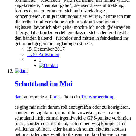
angekreidete, "hauptaufgabe", die user dieses ul-trekking-
forums daran zu erinnern, sich auf ul-trekking zu
konzentrieren, nun ja institutionalisiert wurde, nehme ich mir
die freiheit und verschone euch in zukunft von meinen
ergüssen. bevor ich aber gehe, möchte ich noch @derrayden
ritter-gallahad-orden verleihen, dass er sich - den gral fest in
den händen haltend - furchtlos und mitten in feindesland ins
getümmel gegen die ungläubigen stürzte.
15. Dezember 2017
1.762 Antworten
1
Schottland im Mai
dani
antwortete auf
bri
's Thema in
Tourvorbereitung
es ging mir nicht darum roli anzugreifen oder zu korrigieren,
sondern einzig darum, darauf hinzuweisen, dass man in
schottland nicht einmal irgendwelche GPS-punkte verbinden
muss, sondern das recht hat, sich seinen weg komplett frei
wählen zu können. jeder kann sich seinen eigenen scottish
national oder cape wrath trail zusammenkombinieren, denn