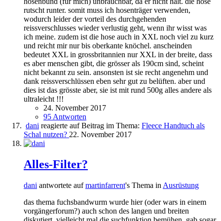
hosenbund (für mich) unbrauchbar, da er nicht hält. die hose
rutscht runter. somit muss ich hosenträger verwenden,
wodurch leider der vorteil des durchgehenden
reissverschlusses wieder verlustig geht, wenn ihr wisst was
ich meine. zudem ist die hose auch in XXL noch viel zu kurz
und reicht mir nur bis oberkante knöchel. anscheinden
bedeutet XXL in grossbritannien nur XXL in der breite, dass
es aber menschen gibt, die grösser als 190cm sind, scheint
nicht bekannt zu sein. ansonsten ist sie recht angenehm und
dank reissverschlüssen eben sehr gut zu belüften. aber und
dies ist das grösste aber, sie ist mit rund 500g alles andere als
ultraleicht !!!
24. November 2017
95 Antworten
dani
reagierte auf Beitrag im Thema:
Fleece Handtuch als
Schal nutzen?
22. November 2017
Alles-Filter?
dani
antwortete auf
martinfarrent
's Thema in
Ausrüstung
das thema fuchsbandwurm wurde hier (oder wars in einem
vorgängerforum?) auch schon des langen und breiten
diskutiert. vielleicht mal die suchfunktion bemühen. gab sogar