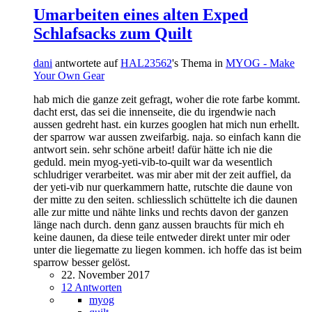
Umarbeiten eines alten Exped
Schlafsacks zum Quilt
dani
antwortete auf
HAL23562
's Thema in
MYOG - Make
Your Own Gear
hab mich die ganze zeit gefragt, woher die rote farbe kommt.
dacht erst, das sei die innenseite, die du irgendwie nach
aussen gedreht hast. ein kurzes googlen hat mich nun erhellt.
der sparrow war aussen zweifarbig. naja. so einfach kann die
antwort sein. sehr schöne arbeit! dafür hätte ich nie die
geduld. mein myog-yeti-vib-to-quilt war da wesentlich
schludriger verarbeitet. was mir aber mit der zeit auffiel, da
der yeti-vib nur querkammern hatte, rutschte die daune von
der mitte zu den seiten. schliesslich schüttelte ich die daunen
alle zur mitte und nähte links und rechts davon der ganzen
länge nach durch. denn ganz aussen brauchts für mich eh
keine daunen, da diese teile entweder direkt unter mir oder
unter die liegematte zu liegen kommen. ich hoffe das ist beim
sparrow besser gelöst.
22. November 2017
12 Antworten
myog