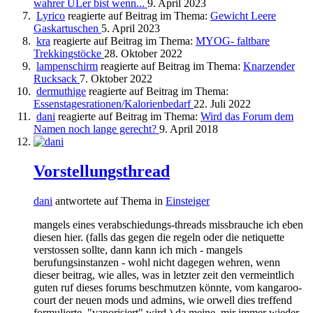
wahrer ULer bist wenn...
9. April 2023
Lyrico
reagierte auf Beitrag im Thema:
Gewicht Leere
Gaskartuschen
5. April 2023
kra
reagierte auf Beitrag im Thema:
MYOG- faltbare
Trekkingstöcke
28. Oktober 2022
lampenschirm
reagierte auf Beitrag im Thema:
Knarzender
Rucksack
7. Oktober 2022
dermuthige
reagierte auf Beitrag im Thema:
Essenstagesrationen/Kalorienbedarf
22. Juli 2022
dani
reagierte auf Beitrag im Thema:
Wird das Forum dem
Namen noch lange gerecht?
9. April 2018
Vorstellungsthread
dani
antwortete auf Thema in
Einsteiger
mangels eines verabschiedungs-threads missbrauche ich eben
diesen hier. (falls das gegen die regeln oder die netiquette
verstossen sollte, dann kann ich mich - mangels
berufungsinstanzen - wohl nicht dagegen wehren, wenn
dieser beitrag, wie alles, was in letzter zeit den vermeintlich
guten ruf dieses forums beschmutzen könnte, vom kangaroo-
court der neuen mods und admins, wie orwell dies treffend
formulierte, "vaporisiert" wird.) da meine, mir immer wieder