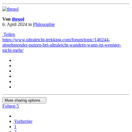
Von
theuol
6. April 2024
in
Philosophie
Teilen
https://www.ultraleicht-trekking.com/forum/topic/140244-
abnehmender-nutzen-bei-ultraleicht-wandern-wann-ist-weniger-
nicht-mehr/
More sharing options...
Folgen
5
Vorherige
1
2