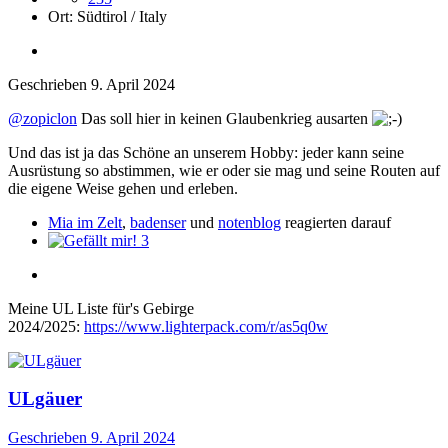
Ort:
Südtirol / Italy
Geschrieben
9. April 2024
@zopiclon
Das soll hier in keinen Glaubenkrieg ausarten
Und das ist ja das Schöne an unserem Hobby: jeder kann seine
Ausrüstung so abstimmen, wie er oder sie mag und seine Routen auf
die eigene Weise gehen und erleben.
Mia im Zelt
,
badenser
und
notenblog
reagierten darauf
3
Meine UL Liste für's Gebirge
2024/2025:
https://www.lighterpack.com/r/as5q0w
ULgäuer
Geschrieben
9. April 2024