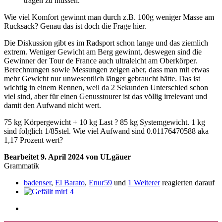
tragen zu müssen.
Wie viel Komfort gewinnt man durch z.B. 100g weniger Masse am
Rucksack? Genau das ist doch die Frage hier.
Die Diskussion gibt es im Radsport schon lange und das ziemlich
extrem. Weniger Gewicht am Berg gewinnt, deswegen sind die
Gewinner der Tour de France auch ultraleicht am Oberkörper.
Berechnungen sowie Messungen zeigen aber, dass man mit etwas
mehr Gewicht nur unwesentlich länger gebraucht hätte. Das ist
wichtig in einem Rennen, weil da 2 Sekunden Unterschied schon
viel sind, aber für einen Genusstourer ist das völlig irrelevant und
damit den Aufwand nicht wert.
75 kg Körpergewicht + 10 kg Last ? 85 kg Systemgewicht. 1 kg
sind folglich 1/85stel. Wie viel Aufwand sind 0.01176470588 aka
1,17 Prozent wert?
Bearbeitet
9. April 2024
von ULgäuer
Grammatik
badenser
,
El Barato
,
Enur59
und
1 Weiterer
reagierten darauf
4