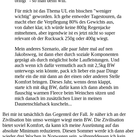
bringt" - so man denn will.
Für mich ist das Thema UL ein bisschen "weniger
wichtig" geworden. Ich gehe entweder Tagestouren, da
macht eher die Verpflegung 80% des Gewichts aus,
von daher klar, ich würde keine 800g Regenjacke
mitnehmen, aber irgendwie ist es jetzt nicht so super
relevant ob der Rucksack 250g oder 400g wiegt.
Mein anderes Szenario, alle paar Jahre mal auf nen
Jakobsweg, ist dann eher durch soziale Komponenten
geprägt als durch möglichst hohe Laufleistungen. Und
auch wenn ich dafür vermutlich auch mit 2,5kg BW
unterwegs sein könnte, pack ich lieber ein paar Dinge
mehr ein die mir dann an der einen oder anderen Stelle
Komfort bringen. Dieses Jahr, wenns denn klappt,
starte ich mit 4kg BW, dafür kann ich dann abends im
flauschig warmen Fleece beim Weinchen sitzen und
mich danach im zusätzlichen Liner in meinen
Daunenschlafsack kuscheln...
Bei mir ist tatsächlich das Gegenteil der Fall. Je näher ich an der
Zivilisation bin umso weniger wiegt mein BW. Die Zivilisation
bietet soviel Komfort, da kann ich meine Ausrüstung auf das
absolute Minimum reduzieren. Diesen Sommer werde ich dann aber
wieder drei Wochen in Norwegen sein, währenddessen ich kein