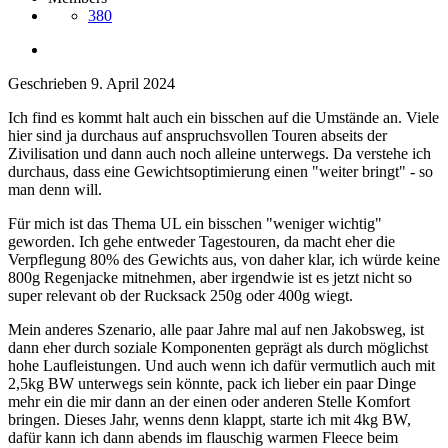
380
Geschrieben
9. April 2024
Ich find es kommt halt auch ein bisschen auf die Umstände an. Viele
hier sind ja durchaus auf anspruchsvollen Touren abseits der
Zivilisation und dann auch noch alleine unterwegs. Da verstehe ich
durchaus, dass eine Gewichtsoptimierung einen "weiter bringt" - so
man denn will.
Für mich ist das Thema UL ein bisschen "weniger wichtig"
geworden. Ich gehe entweder Tagestouren, da macht eher die
Verpflegung 80% des Gewichts aus, von daher klar, ich würde keine
800g Regenjacke mitnehmen, aber irgendwie ist es jetzt nicht so
super relevant ob der Rucksack 250g oder 400g wiegt.
Mein anderes Szenario, alle paar Jahre mal auf nen Jakobsweg, ist
dann eher durch soziale Komponenten geprägt als durch möglichst
hohe Laufleistungen. Und auch wenn ich dafür vermutlich auch mit
2,5kg BW unterwegs sein könnte, pack ich lieber ein paar Dinge
mehr ein die mir dann an der einen oder anderen Stelle Komfort
bringen. Dieses Jahr, wenns denn klappt, starte ich mit 4kg BW,
dafür kann ich dann abends im flauschig warmen Fleece beim