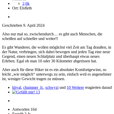
2,6k
Ort:
Elsfleth
Geschrieben
9. April 2024
Also nur mal so, zwischendurch… es gibt auch Menschen, die
scheißen auf schneller und weiter!!
Es gibt Wanderer, die wollen möglichst viel Zeit am Tag draußen, in
der Natur, verbringen, sich dabei bewegen und jeden Tag eine neue
Gegend, einen neuen Schlafplatz und überhaupt etwas neues
Erleben. Egal ob man 10 oder 30 Kilometer abgerissen hat.
Aber auch für diese Hiker ist es ein absoluter Komfortgewinn, so
leicht „wie möglich“ unterwegs zu sein, einfach weil es angenehmer
ist, weniger Gewicht tragen zu müssen.
khyal
,
chummer_fc
,
schwyzi
und
10 Weitere
reagierten darauf
13
Antworten
164
Erstellt
2 Jr.