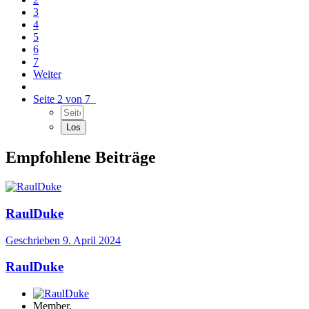
3
4
5
6
7
Weiter
Seite 2 von 7
Empfohlene Beiträge
RaulDuke
Geschrieben
9. April 2024
RaulDuke
Member.