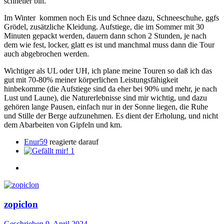
schneller bin.
Im Winter kommen noch Eis und Schnee dazu, Schneeschuhe, ggfs
Grödel, zusätzliche Kleidung. Aufstiege, die im Sommer mit 30
Minuten gepackt werden, dauern dann schon 2 Stunden, je nach
dem wie fest, locker, glatt es ist und manchmal muss dann die Tour
auch abgebrochen werden.
Wichtiger als UL oder UH, ich plane meine Touren so daß ich das
gut mit 70-80% meiner körperlichen Leistungsfähigkeit
hinbekomme (die Aufstiege sind da eher bei 90% und mehr, je nach
Lust und Laune), die Naturerlebnisse sind mir wichtig, und dazu
gehören lange Pausen, einfach nur in der Sonne liegen, die Ruhe
und Stille der Berge aufzunehmen. Es dient der Erholung, und nicht
dem Abarbeiten von Gipfeln und km.
Enur59
reagierte darauf
1
zopiclon
Geschrieben
9. April 2024