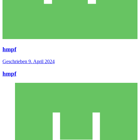
hmpf
Geschrieben
9. April 2024
hmpf