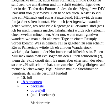
Regenjacke benutzt, auch einen Rainskirt, um die Lücke zu
schützen, die am Hintern und im Schritt entsteht. Irgendwo
hier in den Tiefen des Forums findest du den Myog, bzw DIY
Rainskirt von @schwyzi. Den habe ich auch. Kostet so viel
wie ein Müllsack und etwas Panzerband. Hält ewig, da man
ihn ja eher selten benutzt. Wenn ich jetzt irgendwo wandern
gehen würde, wo sehr viele Regentage zu erwarten sind (was
ich für mich niemals mache, hahahahaha) würde ich vielleicht
einen zweiten mitnehmen. Aber nur, wenn man irgendwo
wandert, wo man nicht alle zwei Tage an einem Resuply
vorbei kommt. Was in deinem Fall ja gegeben zu sein scheint.
Etwas Panzertape würde ich eh um den Wanderstock
wickeln, das kann in der Not immer mal hilfreich sein. Einen
Müllsack kann man evtl sogar auf den Hütten schnorrern (?),
wenn der Skirt kaputt geht. Es muss aber einer sein, der oben
so eine „Plastikschnur“ hat, zum zuziehen. Wiegt übrigens auf
meiner Küchenwaage 19g!! Musste mal die Suchfunktion
benutzen, da wirste bestimmt fündig!
16. Juli
18 Antworten
packliste
dovrefjell
(und 1 weiterer)
Markiert mit: