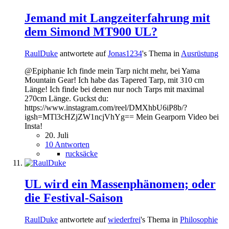
Jemand mit Langzeiterfahrung mit
dem Simond MT900 UL?
RaulDuke
antwortete auf
Jonas1234
's Thema in
Ausrüstung
@Epiphanie Ich finde mein Tarp nicht mehr, bei Yama
Mountain Gear! Ich habe das Tapered Tarp, mit 310 cm
Länge! Ich finde bei denen nur noch Tarps mit maximal
270cm Länge. Guckst du:
https://www.instagram.com/reel/DMXhbU6iP8b/?
igsh=MTl3cHZjZW1ncjVhYg== Mein Gearporn Video bei
Insta!
20. Juli
10 Antworten
rucksäcke
UL wird ein Massenphänomen; oder
die Festival-Saison
RaulDuke
antwortete auf
wiederfrei
's Thema in
Philosophie