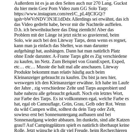
Außerdem ist es ja an den Seiten auch nur 270 Lang. Guckst
du hier mein Gesr Porn Video zum GG Solo Tarp:
https://www.instagram.com/reel/C_pL4fjCIGQ/?
igsh=bWVrNDV3N3E1dDdx Allerdings sei erwähnt, das ich
das Video gedreht habe, bevor mir die Nachteile auffielen.
D.h. ich beweihräuchere das Ding ziemlich! Aber das
Problem mit der Länge ist jetzt nicht so gravierend, beim
Solo, wie auch bei den Liteway Tarps, denn wenn es regnet,
kann man ja einfach das Shelter, was man darunter
aufgehängt hat, aushängen. Dann hat man natürlich Platz
ohne Ende darunter. A-Frame Tarps gibt es Zig verschiedene
zu kaufen, im Netz. Zum Beispiel von GramExpert, Exped,
etc… etc… Musste die halt mal alle anschauen. Liteway
Produkte bekommt man relativ häufig auch beim
Kleinanzeiger gebraucht zu kaufen. Du bist ja neu hier,
weswegen ich den Kleinanzeiger erwähne. Ich habe im Laufe
der Jahre , zig verschiedene Zelte und Tarps ausprobiert und
habe nahezu alle gebraucht gekauft. Noch ein letztes Wort,
zur Farbe des Tarps. Es ist vollkommen egal, welche Farbe es
hat, egal ob Camouflage, Grün, Grau, Gelb oder Rot. Wenn
du wild Campen willst, solltest du dein Tarp oder Zelt,
sowieso erst bei Sonnenuntergang aufbauen und bei
Sonnenaufgang wieder abbauen. Im dunkeln, sind alle Katzen
grau!! Auf Campingplätzen spielt es natürlich überhaupt keine
Rolle. Jetzt wünsche ich dir viel Freude, beim Recherchieren