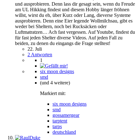
und ausprobieren. Denn lass dir gesagt sein, wenn du Freude
am UL Hikking findest und diesem Hobby länger fröhnen
willst, wirst du eh, über Kurz oder Lang, dieverse Systeme
ausprobieren. Denn eine Eier legende Wollmilchsau, gibt es
weder bei Sheltern, noch bei Rucksäcken oder
Luftmatratzen… Ach fast vergessen. Auf Youtube, findest du
für fast jeden Shelter diverse Videos. Auf jeden Fall zu
beiden, zu denen du eingangs die Frage stelltest!
22. Juli
2 Antworten
1
six moon designs
smd
(und 4 weitere)
Markiert mit:
six moon designs
smd
gossamergear
tarptent
tarps
deutschland