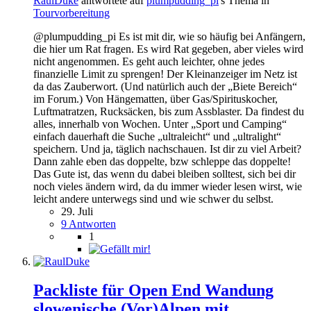
RaulDuke
antwortete auf
plumpudding_pi
's Thema in
Tourvorbereitung
@plumpudding_pi Es ist mit dir, wie so häufig bei Anfängern,
die hier um Rat fragen. Es wird Rat gegeben, aber vieles wird
nicht angenommen. Es geht auch leichter, ohne jedes
finanzielle Limit zu sprengen! Der Kleinanzeiger im Netz ist
da das Zauberwort. (Und natürlich auch der „Biete Bereich“
im Forum.) Von Hängematten, über Gas/Spirituskocher,
Luftmatratzen, Rucksäcken, bis zum Assblaster. Da findest du
alles, innerhalb von Wochen. Unter „Sport und Camping“
einfach dauerhaft die Suche „ultraleicht“ und „ultralight“
speichern. Und ja, täglich nachschauen. Ist dir zu viel Arbeit?
Dann zahle eben das doppelte, bzw schleppe das doppelte!
Das Gute ist, das wenn du dabei bleiben solltest, sich bei dir
noch vieles ändern wird, da du immer wieder lesen wirst, wie
leicht andere unterwegs sind und wie schwer du selbst.
29. Juli
9 Antworten
1
Packliste für Open End Wandung
slowenische (Vor)Alpen mit