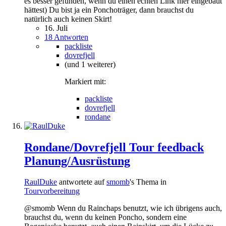
es besser gefunden, wenn du einen echten Link hier eingebaut
hättest) Du bist ja ein Ponchoträger, dann brauchst du
natürlich auch keinen Skirt!
16. Juli
18 Antworten
packliste
dovrefjell
(und 1 weiterer)
Markiert mit:
packliste
dovrefjell
rondane
Rondane/Dovrefjell Tour feedback
Planung/Ausrüstung
RaulDuke
antwortete auf
smomb
's Thema in
Tourvorbereitung
@smomb Wenn du Rainchaps benutzt, wie ich übrigens auch,
brauchst du, wenn du keinen Poncho, sondern eine