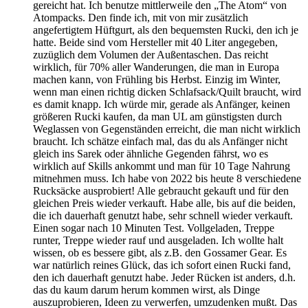
gereicht hat. Ich benutze mittlerweile den „The Atom“ von
Atompacks. Den finde ich, mit von mir zusätzlich
angefertigtem Hüftgurt, als den bequemsten Rucki, den ich je
hatte. Beide sind vom Hersteller mit 40 Liter angegeben,
zuzüglich dem Volumen der Außentaschen. Das reicht
wirklich, für 70% aller Wanderungen, die man in Europa
machen kann, von Frühling bis Herbst. Einzig im Winter,
wenn man einen richtig dicken Schlafsack/Quilt braucht, wird
es damit knapp. Ich würde mir, gerade als Anfänger, keinen
größeren Rucki kaufen, da man UL am günstigsten durch
Weglassen von Gegenständen erreicht, die man nicht wirklich
braucht. Ich schätze einfach mal, das du als Anfänger nicht
gleich ins Sarek oder ähnliche Gegenden fährst, wo es
wirklich auf Skills ankommt und man für 10 Tage Nahrung
mitnehmen muss. Ich habe von 2022 bis heute 8 verschiedene
Rucksäcke ausprobiert! Alle gebraucht gekauft und für den
gleichen Preis wieder verkauft. Habe alle, bis auf die beiden,
die ich dauerhaft genutzt habe, sehr schnell wieder verkauft.
Einen sogar nach 10 Minuten Test. Vollgeladen, Treppe
runter, Treppe wieder rauf und ausgeladen. Ich wollte halt
wissen, ob es bessere gibt, als z.B. den Gossamer Gear. Es
war natürlich reines Glück, das ich sofort einen Rucki fand,
den ich dauerhaft genutzt habe. Jeder Rücken ist anders, d.h.
das du kaum darum herum kommen wirst, als Dinge
auszuprobieren, Ideen zu verwerfen, umzudenken mußt. Das