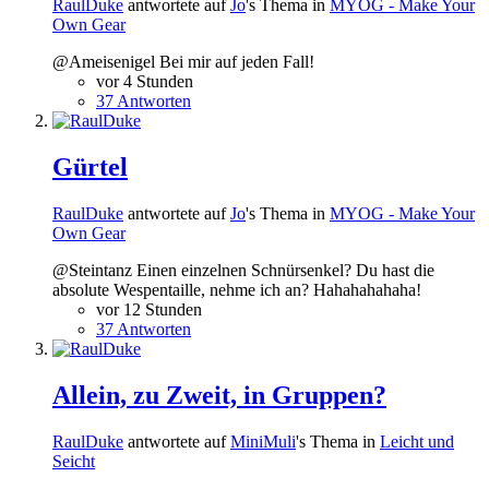
RaulDuke
antwortete auf
Jo
's Thema in
MYOG - Make Your
Own Gear
@Ameisenigel Bei mir auf jeden Fall!
vor 4 Stunden
37 Antworten
Gürtel
RaulDuke
antwortete auf
Jo
's Thema in
MYOG - Make Your
Own Gear
@Steintanz Einen einzelnen Schnürsenkel? Du hast die
absolute Wespentaille, nehme ich an? Hahahahahaha!
vor 12 Stunden
37 Antworten
Allein, zu Zweit, in Gruppen?
RaulDuke
antwortete auf
MiniMuli
's Thema in
Leicht und
Seicht