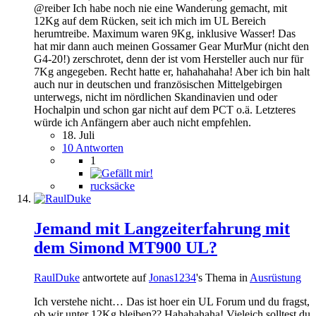
@reiber Ich habe noch nie eine Wanderung gemacht, mit
12Kg auf dem Rücken, seit ich mich im UL Bereich
herumtreibe. Maximum waren 9Kg, inklusive Wasser! Das
hat mir dann auch meinen Gossamer Gear MurMur (nicht den
G4-20!) zerschrotet, denn der ist vom Hersteller auch nur für
7Kg angegeben. Recht hatte er, hahahahaha! Aber ich bin halt
auch nur in deutschen und französischen Mittelgebirgen
unterwegs, nicht im nördlichen Skandinavien und oder
Hochalpin und schon gar nicht auf dem PCT o.ä. Letzteres
würde ich Anfängern aber auch nicht empfehlen.
18. Juli
10 Antworten
1
rucksäcke
Jemand mit Langzeiterfahrung mit
dem Simond MT900 UL?
RaulDuke
antwortete auf
Jonas1234
's Thema in
Ausrüstung
Ich verstehe nicht… Das ist hoer ein UL Forum und du fragst,
ob wir unter 12Kg bleiben?? Hahahahaha! Vieleich solltest du