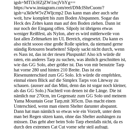
igsh=MTl3cHZjZW1ncjVhYg==
https://www.instagram.com/reel/DMcIShrCuom/?
igsh=a3k0eW5vZWljcmp2 Das kann man aber auch sehr
weit, bzw komplett bis zum Boden Abspannen. Sogar das
Heck des Zeltes kann man auf den Boden ziehen. Dann ist
nur noch der Eingang offen. Silpoly ist übrigens etwas
weniger Reißfest, als Nylon, aber es wird mittlerweile von
fast allen Zeltmarken im UL Bereich, eingesetzt. Da kann es
also nicht soooo eine große Rolle spielen, da niemand gerne
ständig Retouren bearbeiten! Silpoly sackt nicht durch, wenn
es Nass ist, das ist der riesen Pluspunkt! Also ich würde dir
raten, ein anderes Tarp zu suchen, was ähnlich geschnitten ist,
wie das GG Solo, aber größer ist. Das von mir benutzte Tarp
hat vorne 280 und hinten 210 Breite. Das ist ein
Riesenunterschied zum GG Solo. Ich würde dir empfehlen,
einmal einen Blick auf die Simplex Tarps von Liteway zu
schauen. (ausser auf das Mini, denn das ist sogar noch kleiner,
als das GG Solo.) Nachteil von denen ist die Länge. Die ist
nämlich nur 270cm, im Gegensatz zum GG Solo und meinem
Yama Mountain Gear Tarp,mit 305cm. Das macht einen
Unterschied, wenn man einem Shelter darunter abspannt.
Dann hat man nämlich so etwas wie ein Vorzelt, unter dem
man bei Regen sitzen kann, ohne das Shelter aushängen zu
müssen. Das geht aber beim Solo Tarp ebenfalls nicht, da es
durch den extremen Cat Cut vorne sehr steil aufragt.