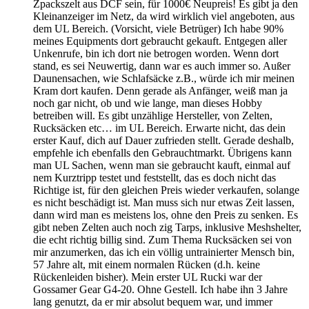
Zpackszelt aus DCF sein, für 1000€ Neupreis! Es gibt ja den
Kleinanzeiger im Netz, da wird wirklich viel angeboten, aus
dem UL Bereich. (Vorsicht, viele Betrüger) Ich habe 90%
meines Equipments dort gebraucht gekauft. Entgegen aller
Unkenrufe, bin ich dort nie betrogen worden. Wenn dort
stand, es sei Neuwertig, dann war es auch immer so. Außer
Daunensachen, wie Schlafsäcke z.B., würde ich mir meinen
Kram dort kaufen. Denn gerade als Anfänger, weiß man ja
noch gar nicht, ob und wie lange, man dieses Hobby
betreiben will. Es gibt unzählige Hersteller, von Zelten,
Rucksäcken etc… im UL Bereich. Erwarte nicht, das dein
erster Kauf, dich auf Dauer zufrieden stellt. Gerade deshalb,
empfehle ich ebenfalls den Gebrauchtmarkt. Übrigens kann
man UL Sachen, wenn man sie gebraucht kauft, einmal auf
nem Kurztripp testet und feststellt, das es doch nicht das
Richtige ist, für den gleichen Preis wieder verkaufen, solange
es nicht beschädigt ist. Man muss sich nur etwas Zeit lassen,
dann wird man es meistens los, ohne den Preis zu senken. Es
gibt neben Zelten auch noch zig Tarps, inklusive Meshshelter,
die echt richtig billig sind. Zum Thema Rucksäcken sei von
mir anzumerken, das ich ein völlig untrainierter Mensch bin,
57 Jahre alt, mit einem normalen Rücken (d.h. keine
Rückenleiden bisher). Mein erster UL Rucki war der
Gossamer Gear G4-20. Ohne Gestell. Ich habe ihn 3 Jahre
lang genutzt, da er mir absolut bequem war, und immer