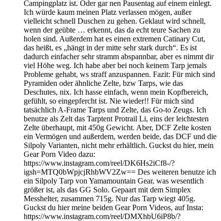
Campingplatz ist. Oder gar nen Pausentag auf einem einlegt.
Ich würde kaum meinen Platz verlassen mögen, außer
vielleicht schnell Duschen zu gehen. Geklaut wird schnell,
wenn der geübte … erkennt, das da echt teure Sachen zu
holen sind. Außerdem hat es einen extremen Catinary Cut,
das heißt, es „hängt in der mitte sehr stark durch“. Es ist
dadurch einfacher sehr stramm abspannbar, aber es nimmt dir
viel Höhe weg. Ich habe aber bei noch keinem Tarp jemals
Probleme gehabt, ws straff anzuspannen. Fazit: Für mich sind
Pyramiden oder ähnliche Zelte, bzw Tarps, wie das
Deschutes, nix. Ich hasse einfach, wenn mein Kopfbereich,
gefühlt, so eingepfercht ist. Nie wieder!! Für mich sind
tatsächlich A-Frame Tarps und Zelte, das Go-to Zeugs. Ich
benutze als Zelt das Tarptent Protrail Li, eins der leichtesten
Zelte überhaupt, mit 450g Gewicht. Aber, DCF Zelte kosten
ein Vermögen und außerdem, werden beide, das DCF und die
Silpoly Varianten, nicht mehr erhältlich. Guckst du hier, mein
Gear Porn Video dazu:
https://www.instagram.com/reel/DK6Hs2iCf8-/?
igsh=MTQ0bWpjcjRhbWV2Zw== Des weiteren benutze ich
ein Silpoly Tarp von Yamamountain Gear, was wesentlich
größer ist, als das GG Solo. Gepaart mit dem Simplex
Messhelter, zusammen 715g. Nur das Tarp wiegt 405g.
Guckst du hier meine beiden Gear Porn Videos, auf Insta:
https://www.instagram.com/reel/DMXhbU6iP8b/?