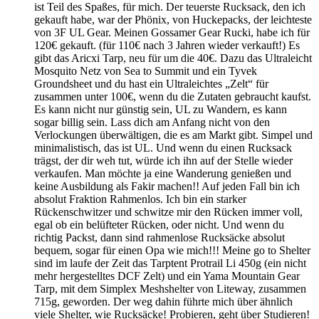
ist Teil des Spaßes, für mich. Der teuerste Rucksack, den ich
gekauft habe, war der Phönix, von Huckepacks, der leichteste
von 3F UL Gear. Meinen Gossamer Gear Rucki, habe ich für
120€ gekauft. (für 110€ nach 3 Jahren wieder verkauft!) Es
gibt das Aricxi Tarp, neu für um die 40€. Dazu das Ultraleicht
Mosquito Netz von Sea to Summit und ein Tyvek
Groundsheet und du hast ein Ultraleichtes „Zelt“ für
zusammen unter 100€, wenn du die Zutaten gebraucht kaufst.
Es kann nicht nur günstig sein, UL zu Wandern, es kann
sogar billig sein. Lass dich am Anfang nicht von den
Verlockungen überwältigen, die es am Markt gibt. Simpel und
minimalistisch, das ist UL. Und wenn du einen Rucksack
trägst, der dir weh tut, würde ich ihn auf der Stelle wieder
verkaufen. Man möchte ja eine Wanderung genießen und
keine Ausbildung als Fakir machen!! Auf jeden Fall bin ich
absolut Fraktion Rahmenlos. Ich bin ein starker
Rückenschwitzer und schwitze mir den Rücken immer voll,
egal ob ein belüfteter Rücken, oder nicht. Und wenn du
richtig Packst, dann sind rahmenlose Rucksäcke absolut
bequem, sogar für einen Opa wie mich!!! Meine go to Shelter
sind im laufe der Zeit das Tarptent Protrail Li 450g (ein nicht
mehr hergestelltes DCF Zelt) und ein Yama Mountain Gear
Tarp, mit dem Simplex Meshshelter von Liteway, zusammen
715g, geworden. Der weg dahin führte mich über ähnlich
viele Shelter, wie Rucksäcke! Probieren, geht über Studieren!