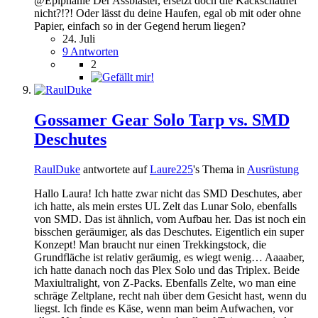
@Epiphanie Der Assblaster, ersetzt doch die Kackschaufel
nicht?!?! Oder lässt du deine Haufen, egal ob mit oder ohne
Papier, einfach so in der Gegend herum liegen?
24. Juli
9 Antworten
2
Gossamer Gear Solo Tarp vs. SMD
Deschutes
RaulDuke
antwortete auf
Laure225
's Thema in
Ausrüstung
Hallo Laura! Ich hatte zwar nicht das SMD Deschutes, aber
ich hatte, als mein erstes UL Zelt das Lunar Solo, ebenfalls
von SMD. Das ist ähnlich, vom Aufbau her. Das ist noch ein
bisschen geräumiger, als das Deschutes. Eigentlich ein super
Konzept! Man braucht nur einen Trekkingstock, die
Grundfläche ist relativ geräumig, es wiegt wenig… Aaaaber,
ich hatte danach noch das Plex Solo und das Triplex. Beide
Maxiultralight, von Z-Packs. Ebenfalls Zelte, wo man eine
schräge Zeltplane, recht nah über dem Gesicht hast, wenn du
liegst. Ich finde es Käse, wenn man beim Aufwachen, vor