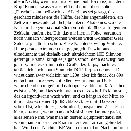
allem Nachts, wenn man mal schnell auf Toi muss, mit dem
Kopf Kondenswasser abstreift und durch diese kalte
„Dusche“ dann hellwach ist. Allerdings sei gesagt, das
geschätzt mindestens die Hälfte, der hier angemeldeten, ein
Zelt wie dieses oder ähnlich, benutzen. Also eines, wo die
Nase im Liegen maximal 30cm von der darüber aufragenden
Zeltbahn entfernt ist. D.h. das mir hier, in Folge, garantiert
noch vielfach widersprochen werden wird! Gossamer Gear
Solo Tarp hatte ich schon. Viele Nachteile, wenig Vorteile.
Habe gerade extra noch mal gegoogelt. Es wird aus
ultradünnem und deshalb auch ultraleichtem 10D Silnylon
gefertigt. Erstmal klingt es ja ganz schön, denn es wiegt fast
gar nix. In dieser minimalen Größe des Tarps, macht es
tatsächlich auch kaum Sinn, ein DCF Tarp zu nehmen. Das
wiegt dann zwar vieleicht nur 120g, aber ich finde, das 80g
einfach nicht ins Gewicht fallen, wenn man für DCF
wahrscheinlich ungefähr das doppelte Zahlen muß. Aaaaber
es ist aus Nylon. Das sackt, wenn es nass wird! Es kann sein,
das du irgendwann wach wirst, und es hängt in der Mitte so
durch, das es deinen Quilt/Schlafsack berührt. Da es so
schmal ist, wirst du es ja sehr niedrig anspannen. 2. ist es so
klein, das man, wenn man ein Meshshelter darunter packt,
alles sehen kann, was man an teurem Equipment dabei hat,
wenn man ein bisschen Kram unter dem Tarp ausgebreitet
hat. Wo da der Nachteil ist? Wenn man mal ne Nacht auf nem