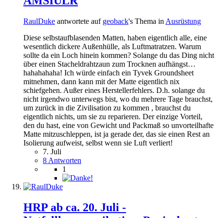
AMSIULR
RaulDuke
antwortete auf
geoback
's Thema in
Ausrüstung
Diese selbstaufblasenden Matten, haben eigentlich alle, eine
wesentlich dickere Außenhülle, als Luftmatratzen. Warum
sollte da ein Loch hinein kommen? Solange du das Ding nicht
über einen Stacheldrahtzaun zum Trocknen aufhängst…
hahahahaha! Ich würde einfach ein Tyvek Groundsheet
mitnehmen, dann kann mit der Matte eigentlich nix
schiefgehen. Außer eines Herstellerfehlers. D.h. solange du
nicht irgendwo unterwegs bist, wo du mehrere Tage brauchst,
um zurück in die Zivilisation zu kommen , brauchst du
eigentlich nichts, um sie zu reparieren. Der einzige Vorteil,
den du hast, eine von Gewicht und Packmaß so unvorteilhafte
Matte mitzuschleppen, ist ja gerade der, das sie einen Rest an
Isolierung aufweist, selbst wenn sie Luft verliert!
7. Juli
8 Antworten
1
HRP ab ca. 20. Juli -