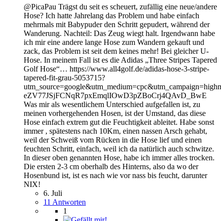
@PicaPau Trägst du seit es scheuert, zufällig eine neue/andere
Hose? Ich hatte Jahrelang das Problem und habe einfach
mehrmals mit Babypuder den Schritt gepudert, während der
Wanderung. Nachteil: Das Zeug wiegt halt. Irgendwann habe
ich mir eine andere lange Hose zum Wandern gekauft und
zack, das Problem ist seit dem keines mehr! Bei gleicher U-
Hose. In meinem Fall ist es die Adidas „Three Stripes Tapered
Golf Hose“… https://www.all4golf.de/adidas-hose-3-stripe-
tapered-fit-grau-5053715?
utm_source=google&utm_medium=cpc&utm_campaign=h
eZV77JSjFCNqR7pxEmqlIOwD3pZBoCrj4QAvD_BwE
Was mir als wesentlichem Unterschied aufgefallen ist, zu
meinen vorhergehenden Hosen, ist der Umstand, das diese
Hose einfach extrem gut die Feuchtigkeit ableitet. Habe sonst
immer , spätestens nach 10Km, einen nassen Arsch gehabt,
weil der Schweiß vom Rücken in die Hose lief und einen
feuchten Schritt, einfach, weil ich da natürlich auch schwitze.
In dieser oben genannten Hose, habe ich immer alles trocken.
Die ersten 2-3 cm oberhalb des Hinterns, also da wo der
Hosenbund ist, ist es nach wie vor nass bis feucht, darunter
NIX!
6. Juli
11 Antworten
1