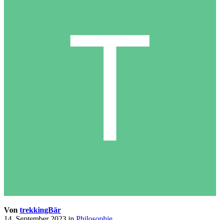
Von
trekkingBär
14. September 2023
in
Philosophie