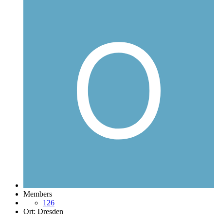
Members
126
Ort:
Dresden