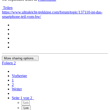
Teilen
https://www.ultraleicht-trekking.com/forum/topic/137110-ist-das-
smartphone-teil-vom-bw/
More sharing options...
Folgen
2
Vorherige
1
2
Weiter
Seite 1 von 2