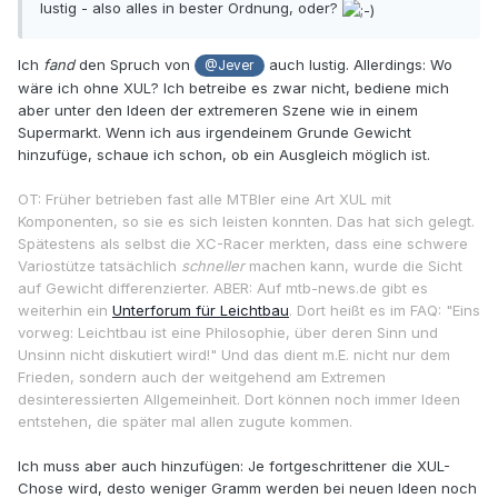
lustig - also alles in bester Ordnung, oder?
Ich
fand
den Spruch von
auch lustig. Allerdings: Wo
@Jever
wäre ich ohne XUL? Ich betreibe es zwar nicht, bediene mich
aber unter den Ideen der extremeren Szene wie in einem
Supermarkt. Wenn ich aus irgendeinem Grunde Gewicht
hinzufüge, schaue ich schon, ob ein Ausgleich möglich ist.
OT: Früher betrieben fast alle MTBler eine Art XUL mit
Komponenten, so sie es sich leisten konnten. Das hat sich gelegt.
Spätestens als selbst die XC-Racer merkten, dass eine schwere
Variostütze tatsächlich
schneller
machen kann, wurde die Sicht
auf Gewicht differenzierter. ABER: Auf mtb-news.de gibt es
weiterhin ein
Unterforum für Leichtbau
. Dort heißt es im FAQ: "Eins
vorweg: Leichtbau ist eine Philosophie, über deren Sinn und
Unsinn nicht diskutiert wird!" Und das dient m.E. nicht nur dem
Frieden, sondern auch der weitgehend am Extremen
desinteressierten Allgemeinheit. Dort können noch immer Ideen
entstehen, die später mal allen zugute kommen.
Ich muss aber auch hinzufügen: Je fortgeschrittener die XUL-
Chose wird, desto weniger Gramm werden bei neuen Ideen noch