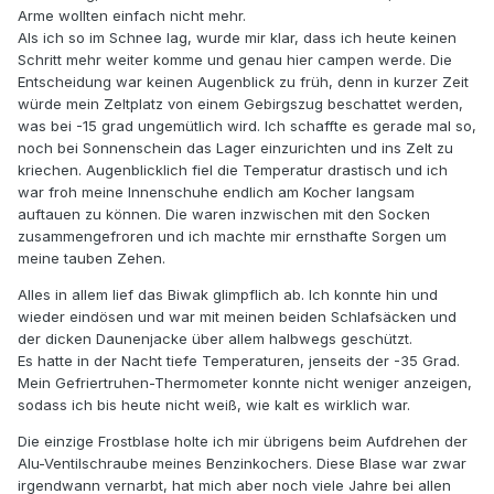
Arme wollten einfach nicht mehr.
Als ich so im Schnee lag, wurde mir klar, dass ich heute keinen
Schritt mehr weiter komme und genau hier campen werde. Die
Entscheidung war keinen Augenblick zu früh, denn in kurzer Zeit
würde mein Zeltplatz von einem Gebirgszug beschattet werden,
was bei -15 grad ungemütlich wird. Ich schaffte es gerade mal so,
noch bei Sonnenschein das Lager einzurichten und ins Zelt zu
kriechen. Augenblicklich fiel die Temperatur drastisch und ich
war froh meine Innenschuhe endlich am Kocher langsam
auftauen zu können. Die waren inzwischen mit den Socken
zusammengefroren und ich machte mir ernsthafte Sorgen um
meine tauben Zehen.
Alles in allem lief das Biwak glimpflich ab. Ich konnte hin und
wieder eindösen und war mit meinen beiden Schlafsäcken und
der dicken Daunenjacke über allem halbwegs geschützt.
Es hatte in der Nacht tiefe Temperaturen, jenseits der -35 Grad.
Mein Gefriertruhen-Thermometer konnte nicht weniger anzeigen,
sodass ich bis heute nicht weiß, wie kalt es wirklich war.
Die einzige Frostblase holte ich mir übrigens beim Aufdrehen der
Alu-Ventilschraube meines Benzinkochers. Diese Blase war zwar
irgendwann vernarbt, hat mich aber noch viele Jahre bei allen