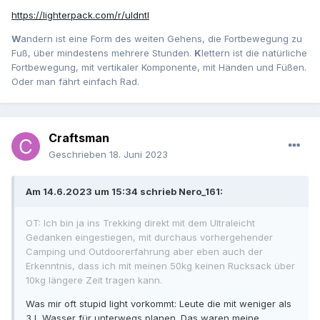
https://lighterpack.com/r/uldntl
W
andern ist eine Form des weiten Gehens, die Fortbewegung zu
Fuß, über mindestens mehrere Stunden.
K
lettern ist die natürliche
Fortbewegung, mit vertikaler Komponente, mit Händen und Füßen.
Oder man fährt einfach Rad.
Craftsman
Geschrieben
18. Juni 2023
Am 14.6.2023 um 15:34 schrieb Nero_161:
OT: Ich bin ja ins Trekking direkt mit dem Ultraleicht
Gedanken eingestiegen, mit
durchaus vorhergehender
Camping und Outdoorerfahrung aber eben auch der
Erkenntnis, dass ich mit meinen 50kg keinen Rucksack über
10kg längere Zeit tragen kann
.
Was mir oft stupid light vorkommt: Leute die mit weniger als
3 L Wasser für unterwegs planen. Das waren meine