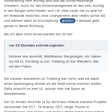
Vorbereitung sehr wichtig sind und die Sicherheitsmarge
erweitern. Auch für das Krisenmanagement ist das sehr wichtig.
In den Bergen entscheiden sich z.B. viele Leute viel zu spät für
ein Notbiwak (welches zwar unangenehm aber relativ sicher ist)
und sterben dann an Erschöpfung.
's Beispiel geht
@wilbo
genau in dieser RIchtung.
Wo ich aber nicht einverstanden bin ist hier:
vor 22 Stunden schrieb zopiclon:
Extreme wie downhill, WildWasser, Bergsteigen, etc haben
nix mit UL Trecking zu tun. Trekking ist wie Wandern, das
mit den Füßen.
Die meisten diskutieren UL-Trekking hier nicht, weil sie damit
einen Spaziergang einmal um die Stadt herum machen wollen.
Dafür braucht es kein UL, ausser man hat Spass an
Spreadsheets.
Der UL-Ansatz wird hier ja für durchaus relative extreme Projekte
verwendet. Der PCT, Te Araroa, CDT, lange Touren in
Skandinavien oder Island. und andere Weitwanderungen haben