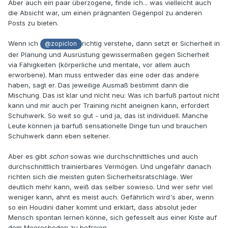
Aber auch ein paar überzogene, finde ich... was vielleicht auch
die Absicht war, um einen prägnanten Gegenpol zu anderen
Posts zu bieten.
Wenn ich
richtig verstehe, dann setzt er Sicherheit in
@zopiclon
der Planung und Ausrüstung gewissermaßen gegen Sicherheit
via Fähigkeiten (körperliche und mentale, vor allem auch
erworbene). Man muss entweder das eine oder das andere
haben, sagt er. Das jeweilige Ausmaß bestimmt dann die
Mischung. Das ist klar und nicht neu: Was ich barfuß partout nicht
kann und mir auch per Training nicht aneignen kann, erfordert
Schuhwerk. So weit so gut - und ja, das ist individuell. Manche
Leute können ja barfuß sensationelle Dinge tun und brauchen
Schuhwerk dann eben seltener.
Aber es gibt
schon
sowas wie durchschnittliches und auch
durchschnittlich trainierbares Vermögen. Und ungefähr danach
richten sich die meisten guten Sicherheitsratschläge. Wer
deutlich mehr kann, weiß das selber sowieso. Und wer sehr viel
weniger kann, ahnt es meist auch. Gefährlich wird's aber, wenn
so ein Houdini daher kommt und erklärt, dass absolut jeder
Mensch spontan lernen könne, sich gefesselt aus einer Kiste auf
dem Meeresboden zu befreien.