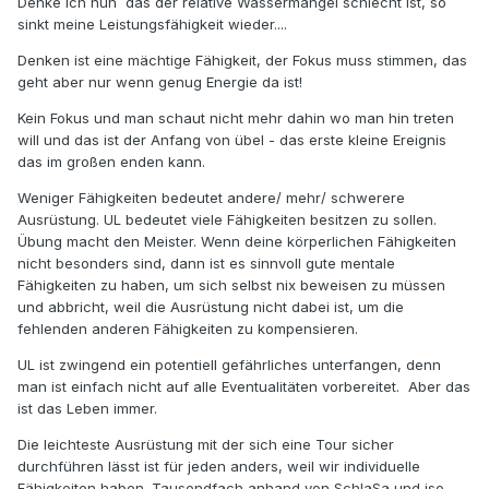
Denke ich nun das der relative Wassermangel schlecht ist, so
sinkt meine Leistungsfähigkeit wieder....
Denken ist eine mächtige Fähigkeit, der Fokus muss stimmen, das
geht aber nur wenn genug Energie da ist!
Kein Fokus und man schaut nicht mehr dahin wo man hin treten
will und das ist der Anfang von übel - das erste kleine Ereignis
das im großen enden kann.
Weniger Fähigkeiten bedeutet andere/ mehr/ schwerere
Ausrüstung. UL bedeutet viele Fähigkeiten besitzen zu sollen.
Übung macht den Meister. Wenn deine körperlichen Fähigkeiten
nicht besonders sind, dann ist es sinnvoll gute mentale
Fähigkeiten zu haben, um sich selbst nix beweisen zu müssen
und abbricht, weil die Ausrüstung nicht dabei ist, um die
fehlenden anderen Fähigkeiten zu kompensieren.
UL ist zwingend ein potentiell gefährliches unterfangen, denn
man ist einfach nicht auf alle Eventualitäten vorbereitet. Aber das
ist das Leben immer.
Die leichteste Ausrüstung mit der sich eine Tour sicher
durchführen lässt ist für jeden anders, weil wir individuelle
Fähigkeiten haben. Tausendfach anhand von SchlaSa und iso