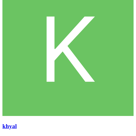
khyal