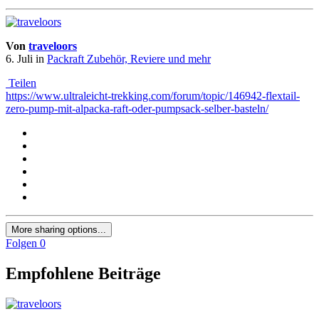
Von
traveloors
6. Juli
in
Packraft Zubehör, Reviere und mehr
Teilen
https://www.ultraleicht-trekking.com/forum/topic/146942-flextail-
zero-pump-mit-alpacka-raft-oder-pumpsack-selber-basteln/
More sharing options...
Folgen
0
Empfohlene Beiträge