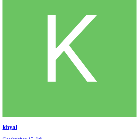
khyal