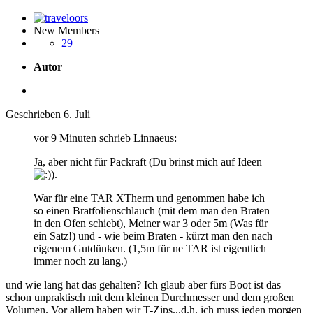
New Members
29
Autor
Geschrieben
6. Juli
vor 9 Minuten schrieb Linnaeus:
Ja, aber nicht für Packraft (Du brinst mich auf Ideen
).
War für eine TAR XTherm und genommen habe ich
so
einen Bratfolienschlauch (mit dem man den Braten
in den Ofen schiebt), Meiner war 3 oder 5m (Was für
ein Satz!) und - wie beim Braten - kürzt man den nach
eigenem Gutdünken. (1,5m für ne TAR ist eigentlich
immer noch zu lang.)
und wie lang hat das gehalten? Ich glaub aber fürs Boot ist das
schon unpraktisch mit dem kleinen Durchmesser und dem großen
Volumen. Vor allem haben wir T-Zips...d.h. ich muss jeden morgen