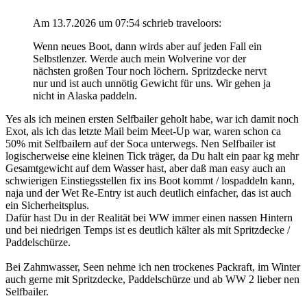
Am 13.7.2026 um 07:54 schrieb traveloors:
Wenn neues Boot, dann wirds aber auf jeden Fall ein
Selbstlenzer. Werde auch mein Wolverine vor der
nächsten großen Tour noch löchern. Spritzdecke nervt
nur und ist auch unnötig Gewicht für uns. Wir gehen ja
nicht in Alaska paddeln.
Yes als ich meinen ersten Selfbailer geholt habe, war ich damit noch
Exot, als ich das letzte Mail beim Meet-Up war, waren schon ca
50% mit Selfbailern auf der Soca unterwegs. Nen Selfbailer ist
logischerweise eine kleinen Tick träger, da Du halt ein paar kg mehr
Gesamtgewicht auf dem Wasser hast, aber daß man easy auch an
schwierigen Einstiegsstellen fix ins Boot kommt / lospaddeln kann,
naja und der Wet Re-Entry ist auch deutlich einfacher, das ist auch
ein Sicherheitsplus.
Dafür hast Du in der Realität bei WW immer einen nassen Hintern
und bei niedrigen Temps ist es deutlich kälter als mit Spritzdecke /
Paddelschürze.
Bei Zahmwasser, Seen nehme ich nen trockenes Packraft, im Winter
auch gerne mit Spritzdecke, Paddelschürze und ab WW 2 lieber nen
Selfbailer.