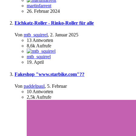
martinfarrent
26. Februar 2024
Eichkatz-Roller - Rinko-Roller für alle
Von
mtb_squirrel
,
2. Januar 2025
13
Antworten
8,6k
Aufrufe
mtb_squirrel
19. April
Fakeshop "www.starbike.com"??
Von
paddelpaul
,
5. Februar
10
Antworten
2,5k
Aufrufe