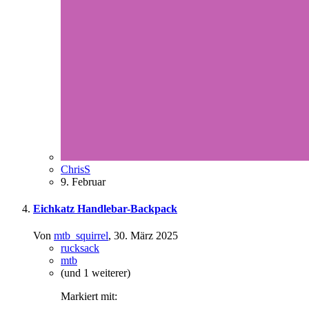
ChrisS
9. Februar
Eichkatz Handlebar-Backpack
Von
mtb_squirrel
,
30. März 2025
rucksack
mtb
(und 1 weiterer)
Markiert mit: