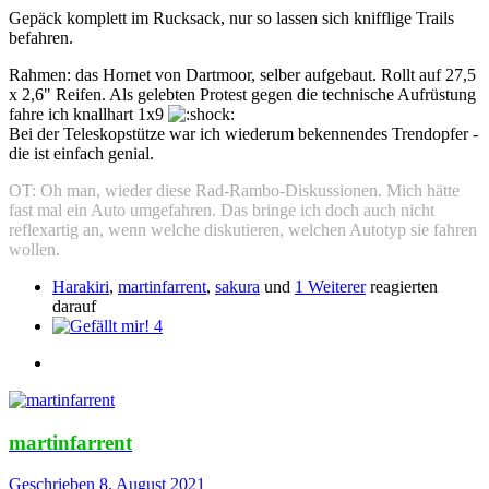
Gepäck komplett im Rucksack, nur so lassen sich knifflige Trails
befahren.
Rahmen: das Hornet von Dartmoor, selber aufgebaut. Rollt auf 27,5
x 2,6" Reifen. Als gelebten Protest gegen die technische Aufrüstung
fahre ich knallhart 1x9
Bei der Teleskopstütze war ich wiederum bekennendes Trendopfer -
die ist einfach genial.
OT: Oh man, wieder diese Rad-Rambo-Diskussionen. Mich hätte
fast mal ein Auto umgefahren. Das bringe ich doch auch nicht
reflexartig an, wenn welche diskutieren, welchen Autotyp sie fahren
wollen.
Harakiri
,
martinfarrent
,
sakura
und
1 Weiterer
reagierten
darauf
4
martinfarrent
Geschrieben
8. August 2021