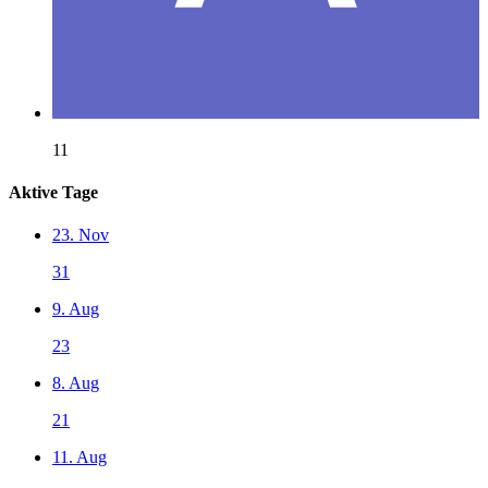
11
Aktive Tage
23. Nov
31
9. Aug
23
8. Aug
21
11. Aug