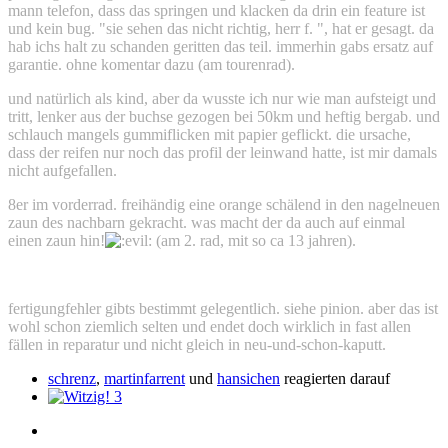
mann telefon, dass das springen und klacken da drin ein feature ist
und kein bug. "sie sehen das nicht richtig, herr f. ", hat er gesagt. da
hab ichs halt zu schanden geritten das teil. immerhin gabs ersatz auf
garantie. ohne komentar dazu (am tourenrad).
und natürlich als kind, aber da wusste ich nur wie man aufsteigt und
tritt, lenker aus der buchse gezogen bei 50km und heftig bergab. und
schlauch mangels gummiflicken mit papier geflickt. die ursache,
dass der reifen nur noch das profil der leinwand hatte, ist mir damals
nicht aufgefallen.
8er im vorderrad. freihändig eine orange schälend in den nagelneuen
zaun des nachbarn gekracht. was macht der da auch auf einmal
einen zaun hin!
(am 2. rad, mit so ca 13 jahren).
fertigungfehler gibts bestimmt gelegentlich. siehe pinion. aber das ist
wohl schon ziemlich selten und endet doch wirklich in fast allen
fällen in reparatur und nicht gleich in neu-und-schon-kaputt.
schrenz
,
martinfarrent
und
hansichen
reagierten darauf
3