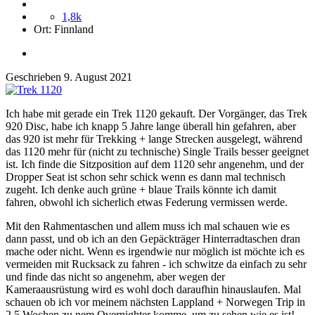
1,8k
Ort:
Finnland
Geschrieben
9. August 2021
Ich habe mit gerade ein Trek 1120 gekauft. Der Vorgänger, das Trek
920 Disc, habe ich knapp 5 Jahre lange überall hin gefahren, aber
das 920 ist mehr für Trekking + lange Strecken ausgelegt, während
das 1120 mehr für (nicht zu technische) Single Trails besser geeignet
ist. Ich finde die Sitzposition auf dem 1120 sehr angenehm, und der
Dropper Seat ist schon sehr schick wenn es dann mal technisch
zugeht. Ich denke auch grüne + blaue Trails könnte ich damit
fahren, obwohl ich sicherlich etwas Federung vermissen werde.
Mit den Rahmentaschen und allem muss ich mal schauen wie es
dann passt, und ob ich an den Gepäckträger Hinterradtaschen dran
mache oder nicht. Wenn es irgendwie nur möglich ist möchte ich es
vermeiden mit Rucksack zu fahren - ich schwitze da einfach zu sehr
und finde das nicht so angenehm, aber wegen der
Kameraausrüstung wird es wohl doch daraufhin hinauslaufen. Mal
schauen ob ich vor meinem nächsten Lappland + Norwegen Trip in
2,5 Wochen zu nem Overnighter komme, um zu sehen wie es ist!