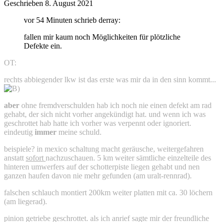
Geschrieben
8. August 2021
vor 54 Minuten schrieb derray:
fallen mir kaum noch Möglichkeiten für plötzliche
Defekte ein.
OT:
rechts abbiegender lkw ist das erste was mir da in den sinn kommt...
aber
ohne fremdverschulden hab ich noch nie einen defekt am rad
gehabt, der sich nicht vorher angekündigt hat. und wenn ich was
geschrottet hab hatte ich vorher was verpennt oder ignoriert.
eindeutig
immer
meine schuld.
beispiele? in mexico schaltung macht geräusche, weitergefahren
anstatt
sofort
nachzuschauen. 5 km weiter sämtliche einzelteile des
hinteren umwerfers auf der schotterpiste liegen gehabt und nen
ganzen haufen davon nie mehr gefunden (am uralt-rennrad).
falschen schlauch montiert 200km weiter platten mit ca. 30 löchern
(am liegerad).
pinion getriebe geschrottet. als ich anrief sagte mir der freundliche