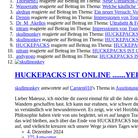
Thorsten81
reagierte auf Beitrag im Thema:
Neue Ultraleicht
Wasserratte
reagierte auf Beitrag im Thema:
Welche käufliche 
aledran
reagierte auf Beitrag im Thema:
Ein neuer Versuch: Vo
Dennis
reagierte auf Beitrag im Thema:
Impressionen von To
Dr_M_Akellos
reagierte auf Beitrag im Thema:
Ultralight & F
nitram
reagierte auf Beitrag im Thema:
Impressionen von Tou
skullmonkey
reagierte auf Beitrag im Thema:
HUCKEPACKS I
skullmonkey
reagierte auf Beitrag im Thema:
HUCKEPACKS I
HUCKEPACKS
reagierte auf Beitrag im Thema:
HUCKEPACK
nitram
reagierte auf Beitrag im Thema:
HUCKEPACKS IST ON
andygogo
reagierte auf Beitrag im Thema:
HUCKEPACKS IST
HUCKEPACKS IST ONLINE .......Y
skullmonkey
antwortete auf
Carsten010
's Thema in
Ausrüstung
Lieber Mateusz, ich möchte dir zuerst einmal für all die Jahr
Wandern geschaffen hast. Ich kann nur erahnen, wie schwer dir 
so verständlich wie bewundernswert. Es zeigt, wie viel Herzb
Philosophie haben viele von uns begleitet, sei es auf langen T
das wird bleiben, auch über das Ende von HUCKEPACKS hinaus.
auf, und vielleicht kreuzen sich unsere Wege ja eines Tages wi
4. Dezember 2024
375 Antworten