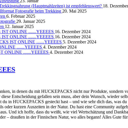
-Ausrüstung
23. Januar
Trekkingnahrung (Hauptmahlzeiten) ist empfehlenswert?
18. Dezembe
llformat Fotografie beim Trekking
20. Mai 2025
uren
6. Februar 2025
otografie
29. Januar 2025
ren
12. Januar 2025
ST ONLINE .......YEEEES
16. Dezember 2024
ST ONLINE .......YEEEES
16. Dezember 2024
S IST ONLINE .......YEEEES
5. Dezember 2024
LINE .......YEEEES
4. Dezember 2024
 ONLINE .......YEEEES
4. Dezember 2024
EEEES
e danken, in denen du mit HUCKEPACKS nicht nur Produkte, sondern vor 
diese Entscheidung gefallen sein muss, aber dein Wunsch, wieder selbs
lut du in HUCKEPACKS gesteckt hast – und wie sehr dich das, was du g
rails oder kurzen Auszeiten in der Natur. Du hast eine Community aufg
 Und ich hoffe, dass du weißt, wie viel Wertschätzung und Dankbarke
eder – draußen in der Finnischen Natur, wo alles begann! Alles Gute fü