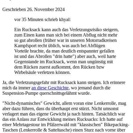
Geschrieben
26. November 2024
vor 35 Minuten schrieb khyal:
Ein Rucksack kann auch das Verletzungsrisiko steigern,
zum Einen kann man sich bei einem Abflug nicht mehr
so gut abrollen (früher war in unseren Motorradkreisen
Kampfsport recht üblich, was auch bei Abflügen
Vorteile brachte, da man deutlich entspannter gefallen
ist und das Abrollen "drin hatte") aber auch, weil harte
Gegenstande im Rucksack, wenn man ungünstig mit
dem Rücken zuerst aufkommt, den Rücken bzw
Wirbelsäule verletzen können.
Ja, die Verletzungsgefahr mit Rucksack kann steigen. Ich erinnere
mich da immer
an diese Geschichte
, wo jemand durch die
Suspension-Pumpe querschnittsgelähmt wurde.
"Nicht-dynamisches" Gewicht, allem voran eine Lenkerrolle, mag
aber dazu führen, dass du überhaupt erst stürzt. Nicht umsonst
verlagert man das eigene Gewicht ja nach hinten. Tatsächlich war
das ein Anlass zur Entwicklung meines Rucksacks: Ich hatte auf
einer Mehrtagestour im Pfälzerwald mit "klassischen" Bikepacking-
Taschen (Lenkerrolle & Satteltasche) einen Sturz nach vorne über