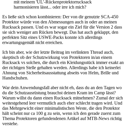
mit meinem 'UL'-Rückenprotektorrucksack
harmonisieren lässt... oder irre ich mich?
Es ließe sich schon kombinieren: Der von dir genutzte SCA-450
Protektor würde von den Abmessungen auch in oder an meinen
Rucksack passen. Und es war sogar ein Ziel für die Version 2 dass
sie sich weniger am Rücken bewegt. Das hat auch geklappt, den
perfekten Sitz eines USWE-Packs konnte ich allerdings
erwartungsgemäß nicht erreichen.
Ich bin aber, wie der letzte Beitrag im verlinkten Thread auch,
skeptisch ob der Schutzwirkung von Protektoren in/an einem
Rucksack vs solchen, die durch ein Kleidungsstück immer exakt an
der richtigen Stelle gehalten werden. Allerdings habe ich keinerlei
Ahnung von Sicherheitsausstattung abseits von Helm, Brille und
Handschuhen.
War dein Anwendungsfall aber nicht eh, dass du an den Tagen wo
du die Schutzausrüstung brauchst deinen Kram im Camp lässt?
Warum willst du dann einen Rucksack mitnehmen? Zumal der sich
weitestgehend leer vermutlich auch eher schlecht tragen wird. Und
das Mehrgewicht einer minimalistischen Weste, die den Protektor
hält scheint nur ca 100 g zu sein, wenn ich den gerade zuerst zum
Thema Protektoren gefundendenen Artikel auf MTB-News richtig
verstehe.